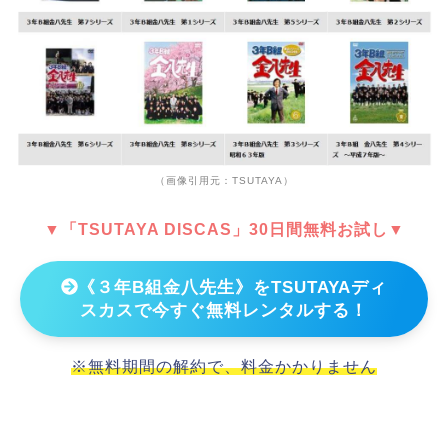
（画像引用元：TSUTAYA）
▼「TSUTAYA DISCAS」30日間無料お試し▼
《３年B組金八先生》をTSUTAYAディ
スカスで今すぐ無料レンタルする！
※無料期間の解約で、料金かかりません