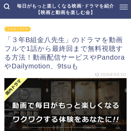
毎日がもっと楽しくなる映画･ドラマを紹介
【映画と動画を楽しむ会】
ＴＢＳ｜ドラマ
「３年B組金八先生」のドラマを動画
フルで1話から最終回まで無料視聴す
る方法！動画配信サービスやPandora
やDailymotion、9tsuも
2026年8月3日