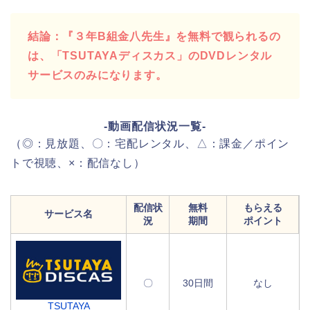
結論：『３年B組金八先生』を無料で観られるの
は、「TSUTAYAディスカス」のDVDレンタル
サービスのみになります。
-動画配信状況一覧-
（◎：見放題、〇：宅配レンタル、△：課金／ポイン
トで視聴、×：配信なし）
配信状
無料
もらえる
サービス名
況
期間
ポイント
〇
30日間
なし
TSUTAYA