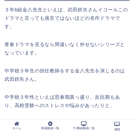
３年b組金八先生といえば、武田鉄矢さんイコールこの
ドラマと言っても過言ではないほどの名作ドラマで
す。
青春ドラマを見るなら間違いなく外せないシリーズと
なっています。
中学校３年生の担任教師をする金八先生を演じるのは
武田鉄矢さん。
中学校３年性といえば思春期真っ盛り、反抗期もあ
り、高校受験へのストレスや悩みがあったりと、
子供から大人へと変わっていく上でとてもアンバラン
ホーム
映画動画一覧
TV番組動画一覧
感想
スなメンタルになりがち、問題を抱える子供たちが多