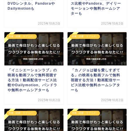
DVDレンタル、Pandoraや
ス比較やPandora、デイリー
Dailymotionも
モーションや無料ホームシア
ターも
2023年10月2日
2023年10月2日
邦画（恋愛・ラブコメ）
邦画（恋愛・ラブコメ）
「イニシエーションラブ」の
「カノジョは嘘を愛しすぎて
映画を動画フルで無料視聴す
る」の映画を動画フルで無料
る方法！動画配信サービス比
視聴する方法！動画配信サー
較やDailymotion、パンドラ
ビス比較や無料ホームシアタ
や無料ホームシアターも
ーも
2023年10月2日
2023年10月2日
邦画（恋愛・ラブコメ）
邦画（恋愛・ラブコメ）