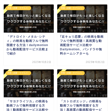
邦画（恋愛・ラブコメ）
邦画（恋愛・ラブコメ）
「デトロイト･メタル･シテ
｢近キョリ恋愛」の映画を動画
ィ」の映画を動画フルで無料
フルで無料視聴！高画質な動
視聴する方法！dailymotion
画配信サービス比較や
から動画配信サービス比較ま
Dailymotion、パンドラや無
で紹介
料ホームシアターも
2023年10月2日
2023年10月2日
邦画（恋愛・ラブコメ）
邦画（恋愛・ラブコメ）
「サヨナライツカ」の映画を
「ストロボエッジ」の映画を
動画フルで無料視聴する方
動画フルで無料視聴する方
法！動画配信サービス比較や
法！高画質の動画配信サービ