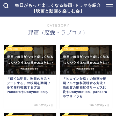
毎日がもっと楽しくなる映画･ドラマを紹介
【映画と動画を楽しむ会】
― CATEGORY ―
邦画（恋愛・ラブコメ）
邦画（恋愛・ラブコメ）
邦画（恋愛・ラブコメ）
「ぼくは明日、昨日のきみと
「ヒロイン失格」の映画を動
デートする」の映画を動画フ
画フルで無料視聴する方法！
ルで無料視聴する方法！
高画質の動画配信サービス比
PandoraやDailymotionも
較やDailymotion、pandora
やフリドラも
2023年10月2日
2023年10月2日