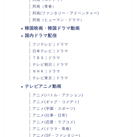
邦画（青春）
邦画(ファンタジー・アドベンチャー)
邦画（ヒューマン・ドラマ）
韓国映画・韓国ドラマ動画
国内ドラマ配信
フジテレビ｜ドラマ
日本テレビ｜ドラマ
ＴＢＳ｜ドラマ
テレビ朝日｜ドラマ
ＮＨＫ｜ドラマ
テレビ東京｜ドラマ
テレビアニメ動画
アニメ(バトル・アクション)
アニメ(ギャグ・コメディ)
アニメ(学園・スポーツ)
アニメ(仕事・日常)
アニメ(恋愛・ラブコメ)
アニメ(ドラマ・青春)
アニメ(SF・ファンタジー)