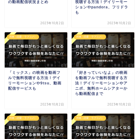
の動画配信状況まとめ
視聴する方法！デイリーモー
ションやpandora、フリドラ
も
2023年10月2日
2023年10月2日
邦画（恋愛・ラブコメ）
邦画（恋愛・ラブコメ）
「ミックス」の映画を動画フ
「好きっていいなよ」の映画
ルで無料視聴する方法！デイ
を動画フルで無料視聴する方
リーモーションや9tsu、動画
法！デイリーモーションやア
配信サービスも
ニポ、無料ホームシアターか
ら動画配信まで
2023年10月2日
2023年10月2日
邦画（恋愛・ラブコメ）
邦画（恋愛・ラブコメ）