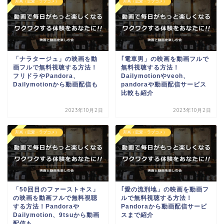
邦画（恋愛・ラブコメ）
邦画（恋愛・ラブコメ）
「ナラタージュ」の映画を動
｢電車男」の映画を動画フルで
画フルで無料視聴する方法！
無料視聴する方法！
フリドラやPandora、
Dailymotionやveoh、
Dailymotionから動画配信も
pandoraや動画配信サービス
比較も紹介
2023年10月2日
2023年10月2日
邦画（恋愛・ラブコメ）
邦画（恋愛・ラブコメ）
「50回目のファーストキス」
｢愛の流刑地」の映画を動画フ
の映画を動画フルで無料視聴
ルで無料視聴する方法！
する方法！Pandoraや
Pandoraから動画配信サービ
Dailymotion、9tsuから動画
スまで紹介
配信も