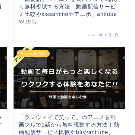
画
ら無料視聴する方法！動画配信サービ
ス比較やkissanimeやアニポ、anitube
やb9も
日
2023年10月2日
アニメ(仕事・日常)
の
「ランウェイで笑って」のアニメを動
す
画フルで1話から無料視聴する方法！動
画配信サービス比較やb9やanitube、