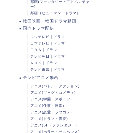
邦画(ファンタジー・アドベンチャ
ー)
邦画（ヒューマン・ドラマ）
韓国映画・韓国ドラマ動画
国内ドラマ配信
フジテレビ｜ドラマ
日本テレビ｜ドラマ
ＴＢＳ｜ドラマ
テレビ朝日｜ドラマ
ＮＨＫ｜ドラマ
テレビ東京｜ドラマ
テレビアニメ動画
アニメ(バトル・アクション)
アニメ(ギャグ・コメディ)
アニメ(学園・スポーツ)
アニメ(仕事・日常)
アニメ(恋愛・ラブコメ)
アニメ(ドラマ・青春)
アニメ(SF・ファンタジー)
アニメ(ホラー・サスペンス)