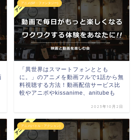
アニメ(SF・ファンタジー)
「異世界はスマートフォンととも
画
に。」のアニメを動画フルで1話から無
も
料視聴する方法！動画配信サービス比
較やアニポやkissanime、anitubeも
日
2023年10月2日
アニメ(バトル・アクション)