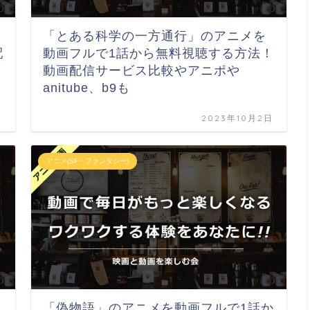
「とある科学の一方通行」のアニメを
配
動画フルで1話から無料視聴する方法！
動画配信サービス比較やアニポや
anitube、b9も
日
2023年10月2日
アニメ(SF・ファンタジー)
「偽物語」のアニメを動画フルで1話か