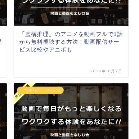
「虚構推理」のアニメを動画フルで1話
配
から無料視聴する方法！動画配信サー
ビス比較やアニポも
日
2023年10月2日
アニメ(バトル・アクション)