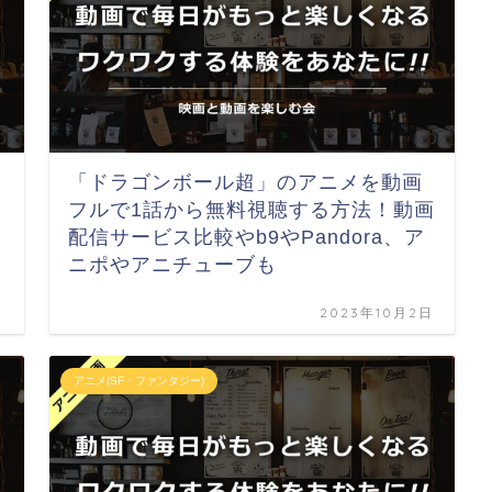
「ドラゴンボール超」のアニメを動画
フルで1話から無料視聴する方法！動画
配信サービス比較やb9やPandora、ア
ニポやアニチューブも
日
2023年10月2日
アニメ(SF・ファンタジー)