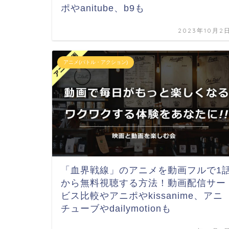
ポやanitube、b9も
2023年10月2
アニメ(バトル・アクション)
「血界戦線」のアニメを動画フルで1
から無料視聴する方法！動画配信サー
ビス比較やアニポやkissanime、アニ
チューブやdailymotionも