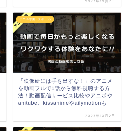
日
2023年10月2日
アニメ(学園・スポーツ)
「映像研には手を出すな！」のアニメ
！
を動画フルで1話から無料視聴する方
法！動画配信サービス比較やアニポや
anitube、kissanimeやailymotionも
日
2023年10月2日