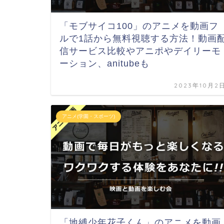
「モブサイコ100」のアニメを動画フ
ルで1話から無料視聴する方法！動画
信サービス比較やアニポやデイリーモ
ーション、anitubeも
2023年10月2
アニメ(学園・スポーツ)
「地縛少年花子くん」のアニメを動画