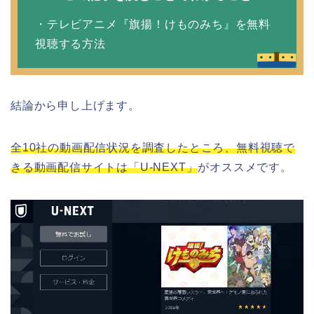
・テレビアニメ『旗揚！けものみち』を無料
視聴する方法
結論から申し上げます。
全10社の動画配信状況を調査したところ、無料視聴で
きる動画配信サイトは「U-NEXT」
がオススメです。