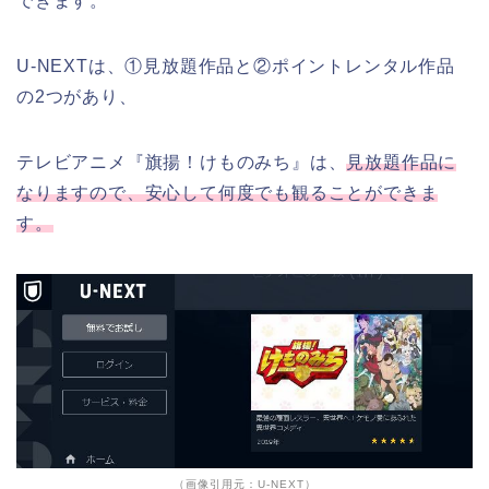
できます。
U-NEXTは、①見放題作品と②ポイントレンタル作品
の2つがあり、
テレビアニメ『旗揚！けものみち』は、
見放題作品に
なりますので、安心して何度でも観ることができま
す。
（画像引用元：U-NEXT）