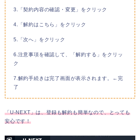
3.「契約内容の確認・変更」をクリック
4.「解約はこちら」をクリック
5.「次へ」をクリック
6.注意事項を確認して、「解約する」をクリッ
ク
7.解約手続きは完了画面が表示されます。←完
了
「U-NEXT」は、登録も解約も簡単なので、とっても
安心です！