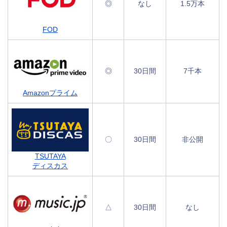
◎
なし
1.5万本
FOD
◎
30日間
7千本
Amazonプライム
〇
30日間
非公開
TSUTAYA
ディスカス
△
30日間
なし