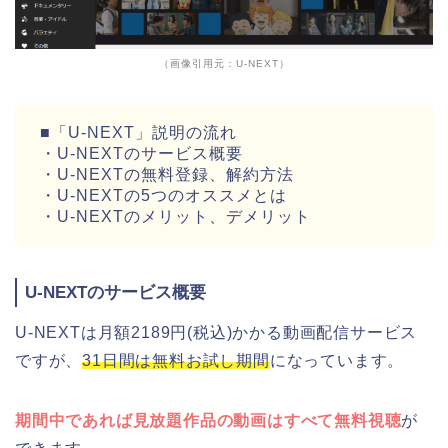
（画像引用元：U-NEXT）
■「U-NEXT」説明の流れ
・U-NEXTのサービス概要
・U-NEXTの無料登録、解約方法
・U-NEXTの5つのオススメとは
・U-NEXTのメリット、デメリット
U-NEXTのサービス概要
U-NEXTは月額2189円(税込)かかる動画配信サービス
ですが、
31日間は無料お試し期間
になっています。
期間中であれば見放題作品の動画はすべて無料視聴
が