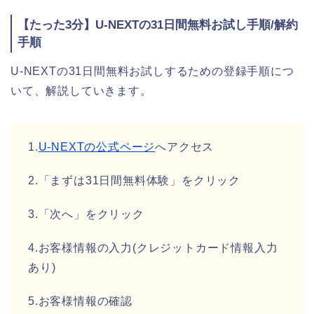
【たった3分】U-NEXTの31日間無料お試し手順/解約
手順
U-NEXTの31日間無料お試しするための登録手順につ
いて、解説していきます。
1.
U-NEXTの公式ページ
へアクセス
2.「まずは31日間無料体験」をクリック
3.「次へ」をクリック
4.お客様情報の入力(クレジットカード情報入力
あり)
5.お客様情報の確認