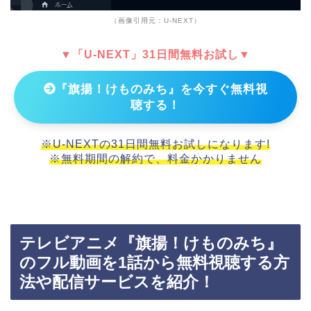
（画像引用元：U-NEXT）
▼「U-NEXT」31日間無料お試し▼
『旗揚！けものみち』を今すぐ無料視
聴する！
※U-NEXTの31日間無料お試しになります!
※無料期間の解約で、料金かかりません
テレビアニメ『旗揚！けものみち』
のフル動画を1話から無料視聴する方
法や配信サービスを紹介！