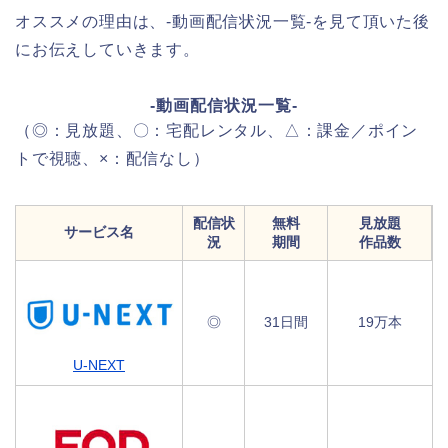
オススメの理由は、-動画配信状況一覧-を見て頂いた後
にお伝えしていきます。
-動画配信状況一覧-
（◎：見放題、〇：宅配レンタル、△：課金／ポイン
トで視聴、×：配信なし）
配信状
無料
見放題
サービス名
況
期間
作品数
◎
31日間
19万本
U-NEXT