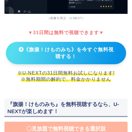
（画像引用元：U-NEXT）
▼31日間は無料で視聴できます▼
《旗揚！けものみち》を今すぐ無料視
聴する！
※U-NEXTの31日間無料お試しになります!
※無料期間の解約で、料金かかりません
『旗揚！けものみち』を無料視聴するなら、U-
NEXTが楽しめます！
〇見放題で無料視聴できる選択肢