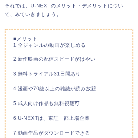
それでは、U-NEXTのメリット・デメリットについ
て、みていきましょう。
■メリット
1.全ジャンルの動画が楽しめる
2.新作映画の配信スピードがはやい
3.無料トライアル31日間あり
4.漫画や70誌以上の雑誌が読み放題
5.成人向け作品も無料視聴可
6.U-NEXTは、東証一部上場企業
7.動画作品がダウンロードできる