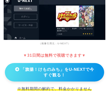
（画像引用元：U-NEXT）
▼31日間は無料で視聴できます▼
「旗揚！けものみち」をU-NEXTで今
すぐ観る！
※無料期間の解約で、料金かかりません