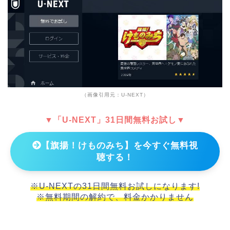
（画像引用元：U-NEXT）
▼「U-NEXT」31日間無料お試し▼
【旗揚！けものみち】を今すぐ無料視
聴する！
※U-NEXTの31日間無料お試しになります!
※無料期間の解約で、料金かかりません