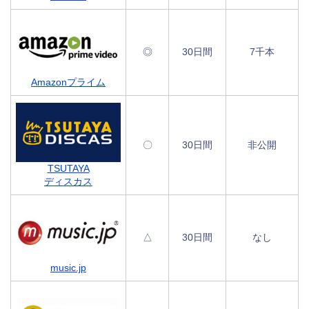
◎
30日間
7千本
Amazonプライム
〇
30日間
非公開
TSUTAYA
ディスカス
△
30日間
なし
music.jp