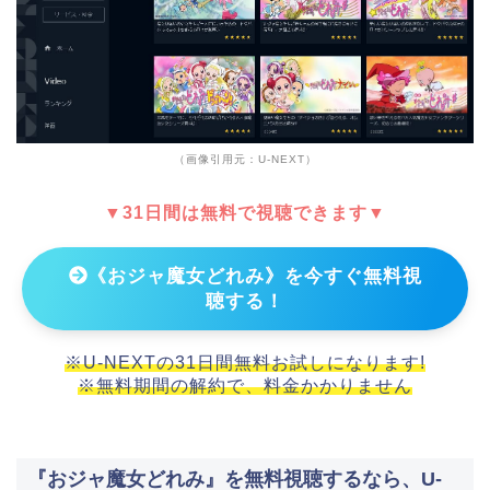
（画像引用元：U-NEXT）
▼31日間は無料で視聴できます▼
《おジャ魔女どれみ》を今すぐ無料視
聴する！
※U-NEXTの31日間無料お試しになります!
※無料期間の解約で、料金かかりません
『おジャ魔女どれみ』を無料視聴するなら、U-