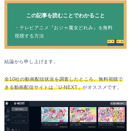
この記事を読むことでわかること
・テレビアニメ『おジャ魔女どれみ』を無料
視聴する方法
結論から申し上げます。
全10社の動画配信状況を調査したところ、無料視聴で
きる動画配信サイトは「U-NEXT」
がオススメです。