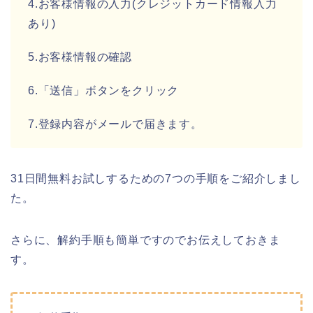
4.お客様情報の入力(クレジットカード情報入力
あり)
5.お客様情報の確認
6.「送信」ボタンをクリック
7.登録内容がメールで届きます。
31日間無料お試しするための7つの手順をご紹介しまし
た。
さらに、解約手順も簡単ですのでお伝えしておきま
す。