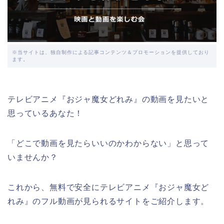
※当サイトは、独自制作による記事コンテンツ＆プロモーションを提供しており
ます。
テレビアニメ『おジャ魔女どれみ』の動画を見たいと
思っているあなた！
「どこで動画を見たらいいのかわからない」と思って
いませんか？
これから、無料で安全にテレビアニメ『おジャ魔女ど
れみ』のフル動画が見られるサイトをご紹介します。