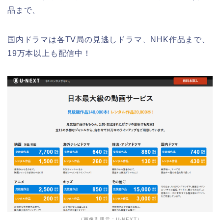
品まで、
国内ドラマは各TV局の見逃しドラマ、NHK作品まで、
19万本以上も配信中！
（画像引用元：U-NEXT）