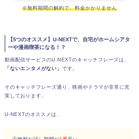
※無料期間の解約で、料金かかりません
【5つのオススメ】U-NEXTで、自宅がホームシアタ
ーや漫画喫茶になる！？
動画配信サービスのU-NEXTのキャッチフレーズは、
「ないエンタメがない」
です。
そのキャッチフレーズ通り、映画やドラマが非常に充
実しております。
U-NEXTのオススメは、