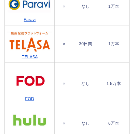
×
なし
1万本
Paravi
×
30日間
1万本
TELASA
×
なし
1.5万本
FOD
×
なし
6万本