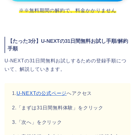
※※無料期間の解約で、料金かかりません
【たった3分】U-NEXTの31日間無料お試し手順/解約
手順
U-NEXTの31日間無料お試しするための登録手順につ
いて、解説していきます。
1.
U-NEXTの公式ページ
へアクセス
2.「まずは31日間無料体験」をクリック
3.「次へ」をクリック