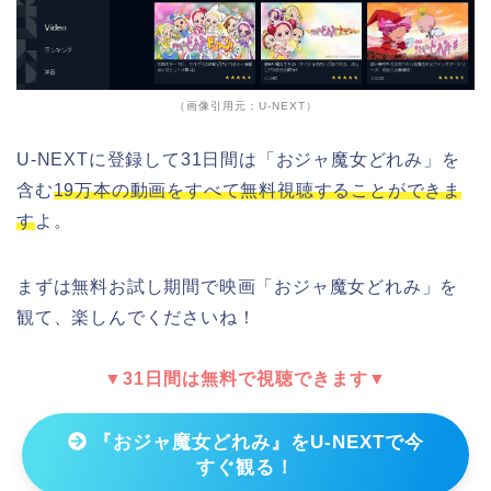
（画像引用元：U-NEXT）
U-NEXTに登録して31日間は「おジャ魔女どれみ」を
含む
19万本の動画をすべて無料視聴することができま
す
よ。
まずは無料お試し期間で映画「おジャ魔女どれみ」を
観て、楽しんでくださいね！
▼31日間は無料で視聴できます▼
『おジャ魔女どれみ』をU-NEXTで今
すぐ観る！