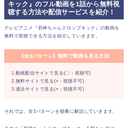
キック』のフル動画を1話から無料視
聴する方法や配信サービスを紹介！
テレビアニメ『邪神ちゃんドロップキック』の動画を
無料で視聴できる方法を紹介していきます。
【全3パターン】無料で動画を見る方法
1.動画配信サイトで見る(〇：視聴可)
2.無料サイトで見る(×：視聴不可)
3.違法サイトで見る(×：視聴不可)
それでは、全3パターンを順番に解説していきます。