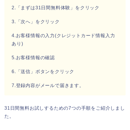
2.「まずは31日間無料体験」をクリック
3.「次へ」をクリック
4.お客様情報の入力(クレジットカード情報入力
あり)
5.お客様情報の確認
6.「送信」ボタンをクリック
7.登録内容がメールで届きます。
31日間無料お試しするための7つの手順をご紹介しまし
た。