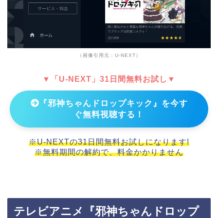
（画像引用元：U-NEXT）
▼「U-NEXT」31日間無料お試し▼
『邪神ちゃんドロップキック』を今す
ぐ無料視聴する！
※U-NEXTの31日間無料お試しになります!
※無料期間の解約で、料金かかりません
テレビアニメ『邪神ちゃんドロップ