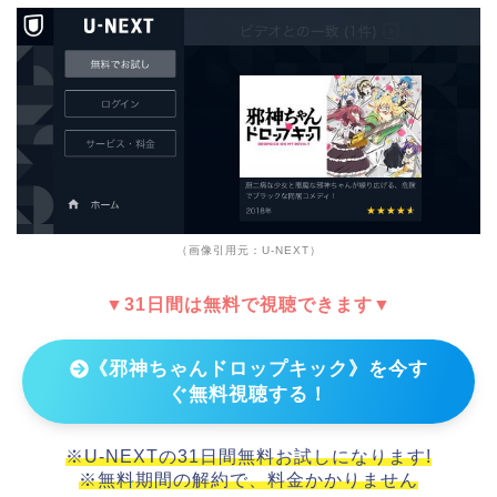
（画像引用元：U-NEXT）
▼31日間は無料で視聴できます▼
《邪神ちゃんドロップキック》を今す
ぐ無料視聴する！
※U-NEXTの31日間無料お試しになります!
※無料期間の解約で、料金かかりません