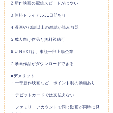
2.新作映画の配信スピードがはやい
3.無料トライアル31日間あり
4.漫画や70誌以上の雑誌が読み放題
5.成人向け作品も無料視聴可
6.U-NEXTは、東証一部上場企業
7.動画作品がダウンロードできる
■デメリット
・一部新作映画など、ポイント制の動画あり
・デビットカードでは支払えない
・ファミリーアカウントで同じ動画が同時に見