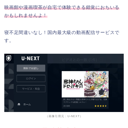
映画館や漫画喫茶が自宅で体験できる錯覚におちいる
かもしれませんよ！
寝不足間違いなし！国内最大級の動画配信サービスで
す。
（画像引用元：U-NEXT）