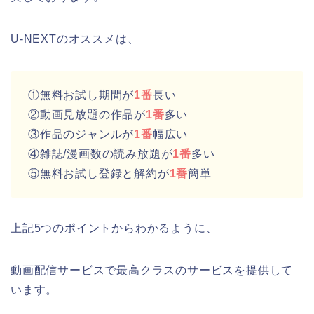
U-NEXTのオススメは、
①無料お試し期間が
1番
長い
②動画見放題の作品が
1番
多い
③作品のジャンルが
1番
幅広い
④雑誌/漫画数の読み放題が
1番
多い
⑤無料お試し登録と解約が
1番
簡単
上記5つのポイントからわかるように、
動画配信サービスで最高クラスのサービスを提供して
います。