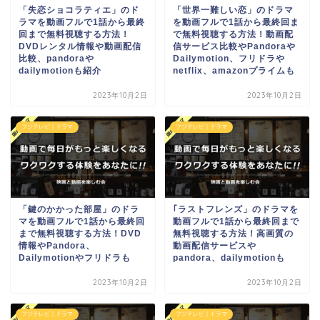
「失恋ショコラティエ」のド
「世界一難しい恋」のドラマ
ラマを動画フルで1話から最終
を動画フルで1話から最終回ま
回まで無料視聴する方法！
で無料視聴する方法！動画配
DVDレンタル情報や動画配信
信サービス比較やPandoraや
比較、pandoraや
Dailymotion、フリドラや
dailymotionも紹介
netflix、amazonプライムも
2023年10月2日
2023年10月2日
フジテレビ｜ドラマ
フジテレビ｜ドラマ
「鍵のかかった部屋」のドラ
｢ラストフレンズ」のドラマを
マを動画フルで1話から最終回
動画フルで1話から最終回まで
まで無料視聴する方法！DVD
無料視聴する方法！高画質の
情報やPandora、
動画配信サービスや
Dailymotionやフリドラも
pandora、dailymotionも
2023年10月2日
2023年10月2日
フジテレビ｜ドラマ
フジテレビ｜ドラマ