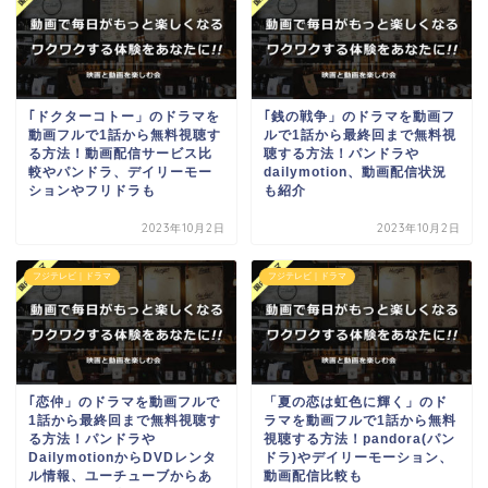
｢ドクターコトー」のドラマを
｢銭の戦争」のドラマを動画フ
動画フルで1話から無料視聴す
ルで1話から最終回まで無料視
る方法！動画配信サービス比
聴する方法！パンドラや
較やパンドラ、デイリーモー
dailymotion、動画配信状況
ションやフリドラも
も紹介
2023年10月2日
2023年10月2日
フジテレビ｜ドラマ
フジテレビ｜ドラマ
｢恋仲」のドラマを動画フルで
「夏の恋は虹色に輝く」のド
1話から最終回まで無料視聴す
ラマを動画フルで1話から無料
る方法！パンドラや
視聴する方法！pandora(パン
DailymotionからDVDレンタ
ドラ)やデイリーモーション、
ル情報、ユーチューブからあ
動画配信比較も