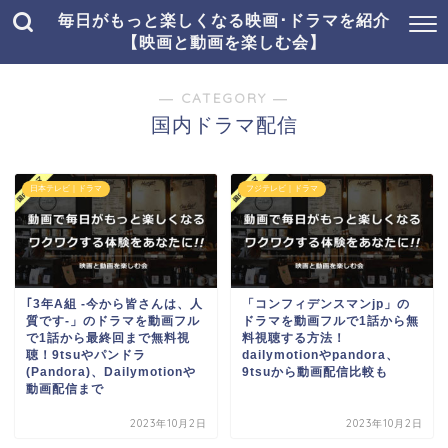
毎日がもっと楽しくなる映画･ドラマを紹介
【映画と動画を楽しむ会】
― CATEGORY ―
国内ドラマ配信
日本テレビ｜ドラマ
フジテレビ｜ドラマ
｢3年A組 -今から皆さんは、人
「コンフィデンスマンjp」の
質です-」のドラマを動画フル
ドラマを動画フルで1話から無
で1話から最終回まで無料視
料視聴する方法！
聴！9tsuやパンドラ
dailymotionやpandora、
(Pandora)、Dailymotionや
9tsuから動画配信比較も
動画配信まで
2023年10月2日
2023年10月2日