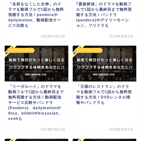
「名前をなくした女神」のド
｢貴族探偵」のドラマを動画フ
ラマを動画フルで1話から無料
ルで1話から最終回まで無料視
視聴する方法！pandoraや
聴する方法！パンドラ
dailymotion、動画配信サー
(pandora)やデイリーモーシ
ビス比較も
ョン、フリドラも
2023年10月2日
2023年10月2日
フジテレビ｜ドラマ
フジテレビ｜ドラマ
「リーガルハイ」のドラマを
「王様のレストラン」のドラ
動画フルで1話から最終回まで
マを動画フルで1話から無料視
無料視聴する方法！動画配信
聴する方法！DVDレンタル情
サービス比較やパンドラ
報やパンドラも
(Pandora)、dailymotionや
9tsu、bilibiliやkissasian、
veohも
2023年10月2日
2023年10月2日