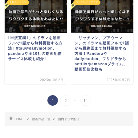
ＴＢＳ｜ドラマ
フジテレビ｜ドラマ
｢半沢直樹1」のドラマを動画
「リッチマン、プアウーマ
フルで1話から無料視聴する方
ン」のドラマを動画フルで1話
法！9tsuやdailymotion、
から最終回まで無料視聴する
pandoraや全10社の動画配信
方法！Pandoraや
サービス比較も紹介！
dailymotion、フリドラから
netflixやamazonプライム、
動画配信比較も
2023年10月2日
2023年10月2日
...
1
2
14
HOME
動画作品一覧
国内ドラマ配信