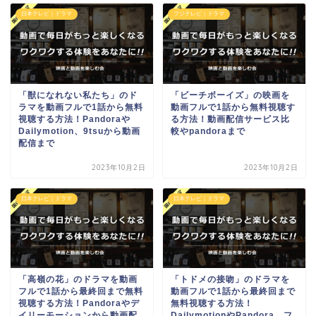
日本テレビ｜ドラマ
フジテレビ｜ドラマ
「獣になれない私たち」のド
「ビーチボーイズ」の映画を
ラマを動画フルで1話から無料
動画フルで1話から無料視聴す
視聴する方法！Pandoraや
る方法！動画配信サービス比
Dailymotion、9tsuから動画
較やpandoraまで
配信まで
2023年10月2日
2023年10月2日
日本テレビ｜ドラマ
日本テレビ｜ドラマ
「高嶺の花」のドラマを動画
「トドメの接吻」のドラマを
フルで1話から最終回まで無料
動画フルで1話から最終回まで
視聴する方法！Pandoraやデ
無料視聴する方法！
イリーモーションから動画配
DailymotionやPandora、フ