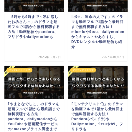
「5時から9時まで～私に恋し
｢ボク、運命の人です」のドラ
たお坊さん～」のドラマを動
マを動画フルで1話から最終回
画フルで1話から無料視聴する
まで無料視聴する方法！
方法！動画配信やpandora、
miomioや9tsu、dailymotion
フリドラやdailymotionも
からキャストやあらすじ、
DVDレンタルや動画配信も紹
介
2023年10月2日
2023年10月2日
フジテレビ｜ドラマ
フジテレビ｜ドラマ
｢やまとなでしこ」のドラマを
｢モンテクリスト伯」のドラマ
動画フルで1話から最終話まで
を動画フルで1話から最終回ま
無料視聴する方法！
で無料視聴する方法！
pandora、dailymotionから
Pandora(パンドラ)や
YouTubeや動画配信サービス
Dailymotion、9tsuやb9、フ
のamazonプライム調査まで
リドラも