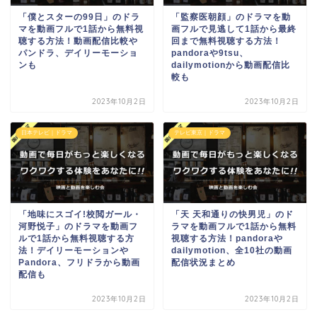
「僕とスターの99日」のドラ
「監察医朝顔」のドラマを動
マを動画フルで1話から無料視
画フルで見逃して1話から最終
聴する方法！動画配信比較や
回まで無料視聴する方法！
パンドラ、デイリーモーショ
pandoraや9tsu、
ンも
dailymotionから動画配信比
較も
2023年10月2日
2023年10月2日
日本テレビ｜ドラマ
テレビ東京｜ドラマ
「地味にスゴイ!校閲ガール・
「天 天和通りの快男児」のド
河野悦子」のドラマを動画フ
ラマを動画フルで1話から無料
ルで1話から無料視聴する方
視聴する方法！pandoraや
法！デイリーモーションや
dailymotion、全10社の動画
Pandora、フリドラから動画
配信状況まとめ
配信も
2023年10月2日
2023年10月2日