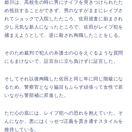
姫川は、高校生の時に男にナイフを突きつけられたた
め抵抗することができず、男のなすがままにレイプさ
れてショックで入院したたころ、佐田巡査に励まされ
少し元気な新人になったところで、佐田がレイプ犯を
捕まえようとして、逆に殺され殉職したことをしる。
そのため裁判で犯人の弁護士の心をえぐるような質問
にもまけないで、証言台に立ち負けずに証言した。
そしてそれ以後殉職した佐田と同じ年に同じ階級にな
るため、警察官となり脇目もふらず頑張って女性で若
いながら警部補に昇進した。
ただ心の底には、レイプ犯への恐れを抱えていた。そ
んになか、悪にはくっせづ正義を貫き通すスタイルを
維持している。