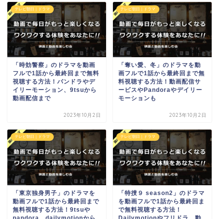
テレビ朝日｜ドラマ
テレビ朝日｜ドラマ
「時効警察」のドラマを動画
「奪い愛、冬」のドラマを動
フルで1話から最終回まで無料
画フルで1話から最終回まで無
視聴する方法！パンドラやデ
料視聴する方法！動画配信サ
イリーモーション、9tsuから
ービスやPandoraやデイリー
動画配信まで
モーションも
2023年10月2日
2023年10月2日
テレビ朝日｜ドラマ
テレビ朝日｜ドラマ
「東京独身男子」のドラマを
「特捜９ season2」のドラマ
動画フルで1話から最終回まで
を動画フルで1話から最終回ま
無料視聴する方法！9tsuや
で無料視聴する方法！
pandora、dailymotionから
Dailymotionやフリドラ、動