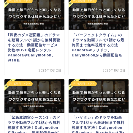
テレビ朝日｜ドラマ
テレビ朝日｜ドラマ
｢深夜のダメ恋図鑑」のドラマ
「パーフェクトクライム」の
を動画フルで1話から無料視聴
ドラマを動画フルで1話から最
する方法！動画配信サービス
終回まで無料視聴する方法！
比較やDVD宅配レンタル、
Pandoraやフリドラ、
PandoraやDailymotion、
Dailymotionから動画配信も
9tsuも
2023年10月2日
2023年10月2日
テレビ朝日｜ドラマ
テレビ朝日｜ドラマ
「緊急取調室シーズン3」のド
「ハゲタカ」のドラマを動画
ラマを動画フルで1話から無料
フルで1話から最終回まで無料
視聴する方法！Dailymotion
視聴する方法！Dailymotion
やPandora、動画配信サービ
やPandora、9tsuからnetflix