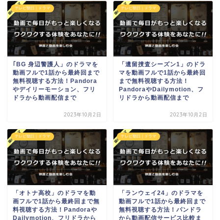
テレビ朝日｜ドラマ
テレビ朝日｜ドラマ
｢BG 身辺警護人」のドラマを
「遺留捜査シーズン1」のドラ
動画フルで1話から最終回まで
マを動画フルで1話から最終回
無料視聴する方法！Pandora
まで無料視聴する方法！
やデイリーモーション、フリ
PandoraやDailymotion、フ
ドラから動画配信まで
リドラから動画配信まで
2023年10月2日
2023年10月2日
テレビ朝日｜ドラマ
テレビ朝日｜ドラマ
「オトナ高校」のドラマを動
「ランウェイ24」のドラマを
画フルで1話から最終回まで無
動画フルで1話から最終回まで
料視聴する方法！Pandoraや
無料視聴する方法！パンドラ
Dailymotion、フリドラから
から動画配信サービス比較ま