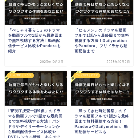
「べしゃり暮らし」のドラマ
「ヒモメン」のドラマを動画
を動画フルで1話から最終回ま
フルで1話から最終回まで無料
で無料視聴する方法！動画配
視聴する方法！Dailymotion
信サービス比較やPandoraも
やPandora、フリドラから動
紹介
画配信まで
2023年10月2日
2023年10月2日
テレビ朝日｜ドラマ
テレビ朝日｜ドラマ
｢警視庁捜査一課9係」のドラ
「帰ってきた時効警察」のド
マを動画フルで1話から最終回
ラマを動画フルで1話から最終
まで無料視聴する方法！パン
回まで無料視聴する方法！
ドラやデイリーモーションか
PandoraやDailymotion、動
ら動画配信サービス比較や
画配信サービスも
DVDレンタル情報、あらすじ