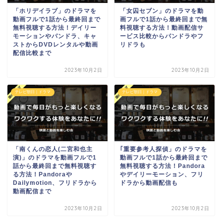
「ホリデイラブ」のドラマを
「女囚セブン」のドラマを動
動画フルで1話から最終回まで
画フルで1話から最終回まで無
無料視聴する方法！デイリー
料視聴する方法！動画配信サ
モーションやパンドラ、キャ
ービス比較からパンドラやフ
ストからDVDレンタルや動画
リドラも
配信比較まで
2023年10月2日
2023年10月2日
テレビ朝日｜ドラマ
テレビ朝日｜ドラマ
「南くんの恋人(二宮和也主
｢重要参考人探偵」のドラマを
演)」のドラマを動画フルで1
動画フルで1話から最終回まで
話から最終回まで無料視聴す
無料視聴する方法！Pandora
る方法！Pandoraや
やデイリーモーション、フリ
Dailymotion、フリドラから
ドラから動画配信も
動画配信まで
2023年10月2日
2023年10月2日