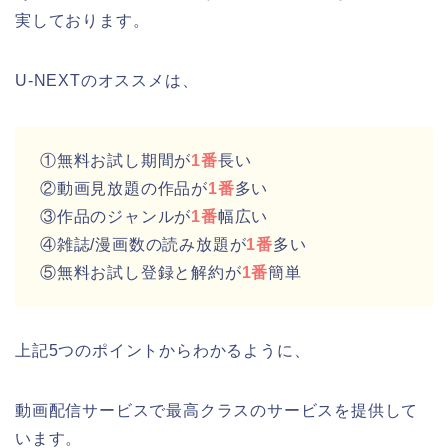
実しております。
U-NEXTのオススメは、
①無料お試し期間が
1番
長い
②動画見放題の作品が
1番
多い
③作品のジャンルが
1番
幅広い
④雑誌/漫画数の読み放題が
1番
多い
⑤無料お試し登録と解約が
1番
簡単
上記5つのポイントからわかるように、
動画配信サービスで最高クラスのサービスを提供して
います。