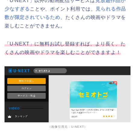
「U-NEXT」以外の動画配信サービスは
見放題作品が
少なすぎる
ことや、ポイント利用では、
見られる作品
数が限定されているため
、たくさんの映画やドラマを
楽しむことができません。
「U-NEXT」に無料お試し登録すれば、より長く、た
くさんの映画やドラマを楽しむことができますよ！
（画像引用元：U-NEXT）