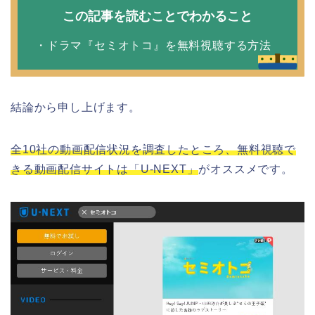
この記事を読むことでわかること
・ドラマ『セミオトコ』を無料視聴する方法
結論から申し上げます。
全10社の動画配信状況を調査したところ、無料視聴で
きる動画配信サイトは「U-NEXT」
がオススメです。