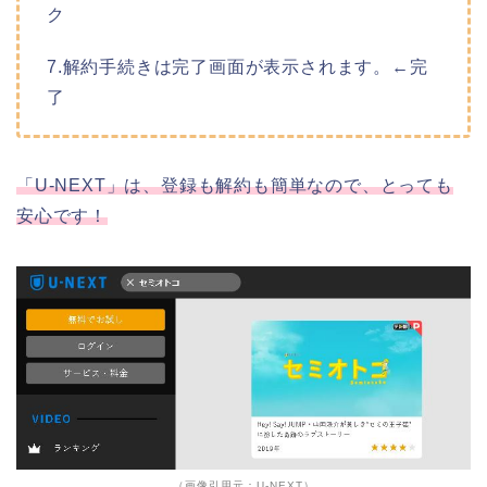
ク
7.解約手続きは完了画面が表示されます。←完
了
「U-NEXT」は、登録も解約も簡単なので、とっても
安心です！
（画像引用元：U-NEXT）