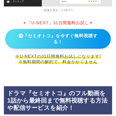
（画像引用元：U-NEXT）
▼「U-NEXT」31日間無料お試し▼
『セミオトコ』を今すぐ無料視聴す
る！
※U-NEXTの31日間無料お試しになります!
※無料期間の解約で、料金かかりません
ドラマ『セミオトコ』のフル動画を
1話から最終回まで無料視聴する方法
や配信サービスを紹介！