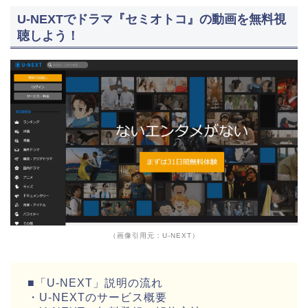
U-NEXTでドラマ『セミオトコ』の動画を無料視
聴しよう！
（画像引用元：U-NEXT）
■「U-NEXT」説明の流れ
・U-NEXTのサービス概要