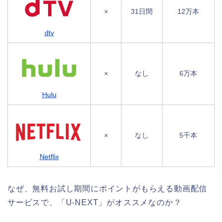
×
31日間
12万本
dtv
×
なし
6万本
Hulu
×
なし
5千本
Netflix
なぜ、無料お試し期間にポイントがもらえる動画配信
サービスで、「U-NEXT」がオススメなのか？