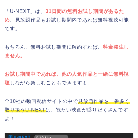
「U-NEXT」は、
31日間の無料お試し期間があるた
め
、見放題作品もお試し期間内であれば無料視聴可能
です。
もちろん、無料お試し期間に解約すれば、
料金発生し
ません。
お試し期間中であれば、他の人気作品と一緒に無料視
聴
しながら楽しむこともできますよ。
全10社の動画配信サイトの中で
見放題作品を一番多く
取り扱うU-NEXT
は、観たい映画が盛りだくさんです
よ！