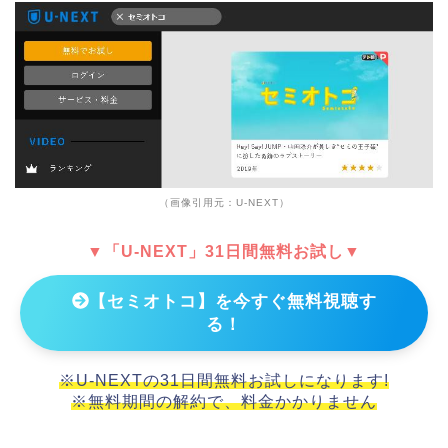
（画像引用元：U-NEXT）
▼「U-NEXT」31日間無料お試し▼
【セミオトコ】を今すぐ無料視聴す
る！
※U-NEXTの31日間無料お試しになります!
※無料期間の解約で、料金かかりません