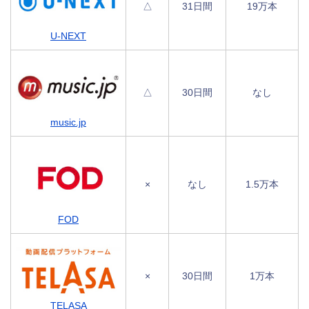
△
31日間
19万本
U-NEXT
△
30日間
なし
music.jp
×
なし
1.5万本
FOD
×
30日間
1万本
TELASA