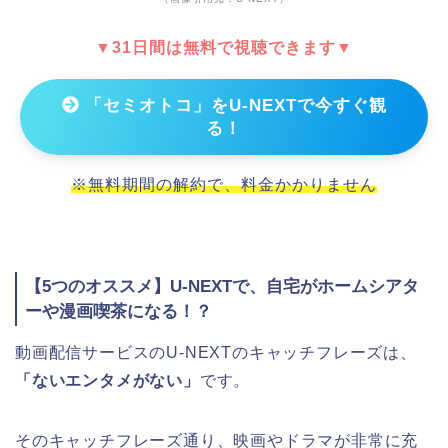
▼31日間は無料で視聴できます▼
「セミオトコ」をU-NEXTで今すぐ観
る！
※無料期間の解約で、料金かかりません
【5つのオススメ】U-NEXTで、自宅がホームシアタ
ーや漫画喫茶になる！？
動画配信サービスのU-NEXTのキャッチフレーズは、
「ないエンタメがない」
です。
そのキャッチフレーズ通り、映画やドラマが非常に充