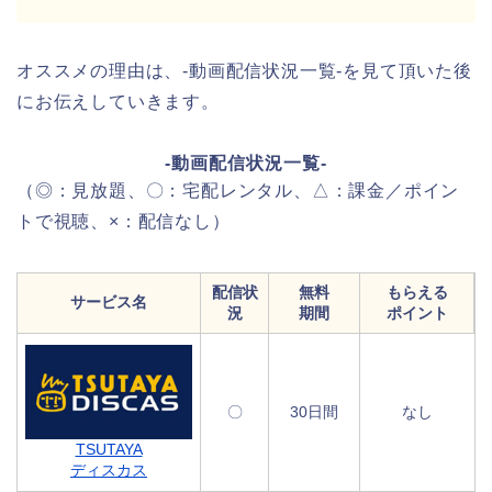
オススメの理由は、-動画配信状況一覧-を見て頂いた後
にお伝えしていきます。
-動画配信状況一覧-
（◎：見放題、〇：宅配レンタル、△：課金／ポイン
トで視聴、×：配信なし）
配信状
無料
もらえる
サービス名
況
期間
ポイント
〇
30日間
なし
TSUTAYA
ディスカス