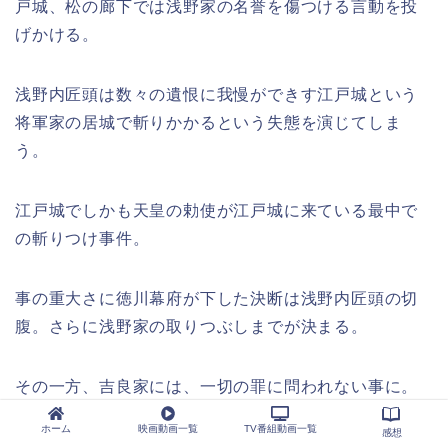
戸城、松の廊下では浅野家の名誉を傷つける言動を投
げかける。
浅野内匠頭は数々の遺恨に我慢ができす江戸城という
将軍家の居城で斬りかかるという失態を演じてしま
う。
江戸城でしかも天皇の勅使が江戸城に来ている最中で
の斬りつけ事件。
事の重大さに徳川幕府が下した決断は浅野内匠頭の切
腹。さらに浅野家の取りつぶしまでが決まる。
その一方、吉良家には、一切の罪に問われない事に。
当時の武士の常識は喧嘩両成敗。
ホーム
映画動画一覧
TV番組動画一覧
感想