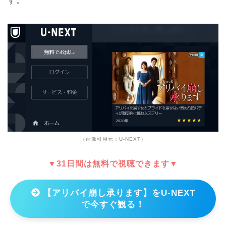
す。
（画像引用元：U-NEXT）
▼31日間は無料で視聴できます▼
【アリバイ崩し承ります】をU-NEXT
で今すぐ観る！