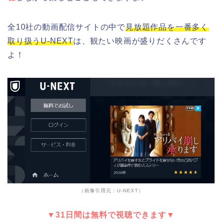
全10社の動画配信サイトの中で
見放題作品を一番多く
取り扱うU-NEXT
は、観たい映画が盛りだくさんです
よ！
（画像引用元：U-NEXT）
▼31日間は無料で視聴できます▼