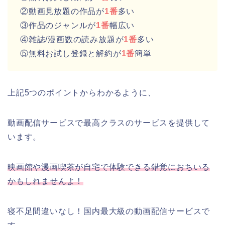
②動画見放題の作品が
1番
多い
③作品のジャンルが
1番
幅広い
④雑誌/漫画数の読み放題が
1番
多い
⑤無料お試し登録と解約が
1番
簡単
上記5つのポイントからわかるように、
動画配信サービスで最高クラスのサービスを提供して
います。
映画館や漫画喫茶が自宅で体験できる錯覚におちいる
かもしれませんよ！
寝不足間違いなし！国内最大級の動画配信サービスで