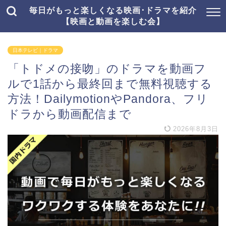
毎日がもっと楽しくなる映画･ドラマを紹介
【映画と動画を楽しむ会】
日本テレビ｜ドラマ
「トドメの接吻」のドラマを動画フ
ルで1話から最終回まで無料視聴する
方法！DailymotionやPandora、フリ
ドラから動画配信まで
2026年8月3日