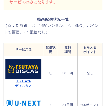
サービスのみになります。
-動画配信状況一覧-
（◎：見放題、〇：宅配レンタル、△：課金／ポイン
トで視聴、×：配信なし）
配信状
無料
もらえる
サービス名
況
期間
ポイント
〇
30日間
なし
TSUTAYA
ディスカス
×
31日間
600ポイント