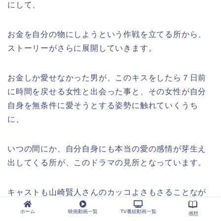
にして、
お金を自分の物にしようという作戦を立てる所から、
ストーリーがさらに展開していきます。
お金しか愛せなかった男が、このキスをしたら７日前
に時間を戻せる女性と出会った事と、その女性が自分
自身を無条件に愛そうとする姿勢に触れていくうち
に、
いつの間にか、自分自身にも本当の愛の感情が芽生え
出してくる所が、このドラマの見所となっています。
キャストも山崎賢人さんのカッコよさもさることなが
ら、令嬢のフィアンセである新田真剣佑さんのイケメ
ホーム
映画動画一覧
TV番組動画一覧
感想
ンぶりにも目を見張るものがあります。