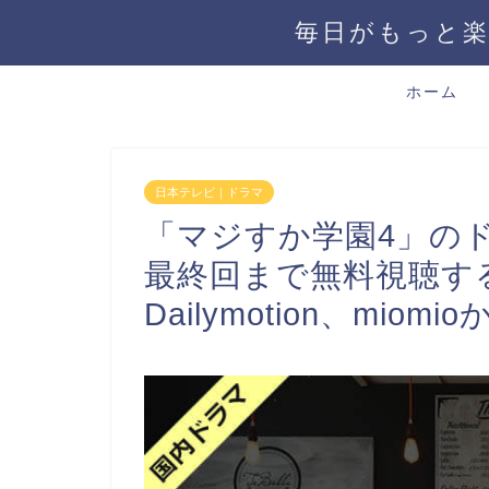
毎日がもっと楽
ホーム
日本テレビ｜ドラマ
「マジすか学園4」の
最終回まで無料視聴する方
Dailymotion、mio