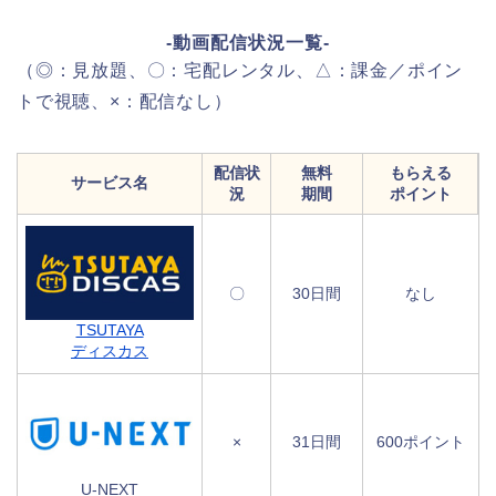
-動画配信状況一覧-
（◎：見放題、〇：宅配レンタル、△：課金／ポイン
トで視聴、×：配信なし）
配信状
無料
もらえる
サービス名
況
期間
ポイント
〇
30日間
なし
TSUTAYA
ディスカス
×
31日間
600ポイント
U-NEXT