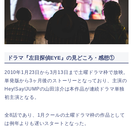
ドラマ『左目探偵EYE』の見どころ・感想①
2010年1月23日から3月13日まで土曜ドラマ枠で放映。
単発版から3ヶ月後のストーリーとなっており、主演の
Hey!Say!JUMPの山田涼介は本作品が連続ドラマ単独
初主演となる。
全8話であり、1月クールの土曜ドラマ枠の作品として
は例年よりも遅いスタートとなった。