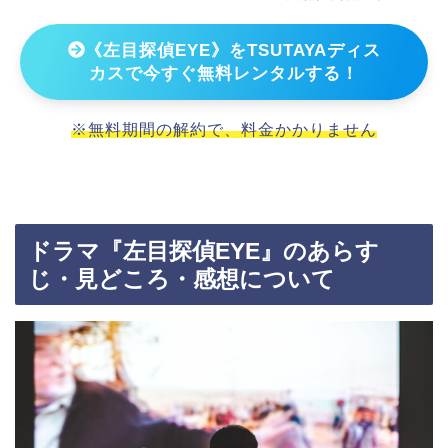
《左目探偵EYE》をTSUTAYAディス
カスで今すぐ無料レンタルする！
※無料期間の解約で、料金かかりません
ドラマ『左目探偵EYE』のあらす
じ・見どころ・感想について