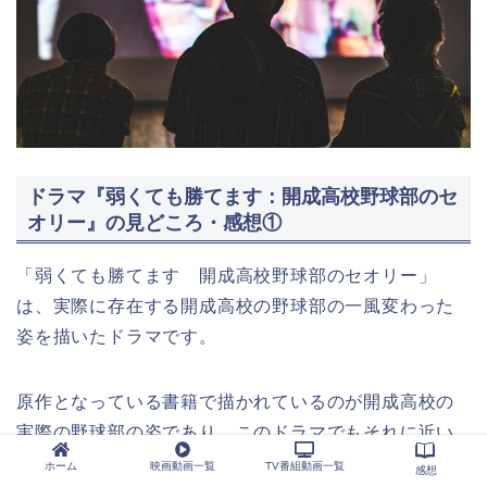
ドラマ『弱くても勝てます：開成高校野球部のセ
オリー』の見どころ・感想①
「弱くても勝てます 開成高校野球部のセオリー」
は、実際に存在する開成高校の野球部の一風変わった
姿を描いたドラマです。
原作となっている書籍で描かれているのが開成高校の
実際の野球部の姿であり、このドラマでもそれに近い
状況が再現されています。
ホーム
映画動画一覧
TV番組動画一覧
感想