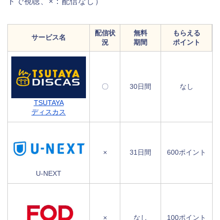
トで視聴、×：配信なし）
配信状
無料
もらえる
サービス名
況
期間
ポイント
〇
30日間
なし
TSUTAYA
ディスカス
×
31日間
600ポイント
U-NEXT
×
なし
100ポイント