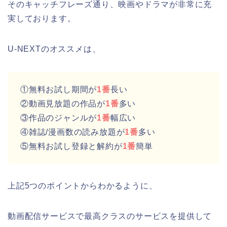
そのキャッチフレーズ通り、映画やドラマが非常に充
実しております。
U-NEXTのオススメは、
①無料お試し期間が
1番
長い
②動画見放題の作品が
1番
多い
③作品のジャンルが
1番
幅広い
④雑誌/漫画数の読み放題が
1番
多い
⑤無料お試し登録と解約が
1番
簡単
上記5つのポイントからわかるように、
動画配信サービスで最高クラスのサービスを提供して