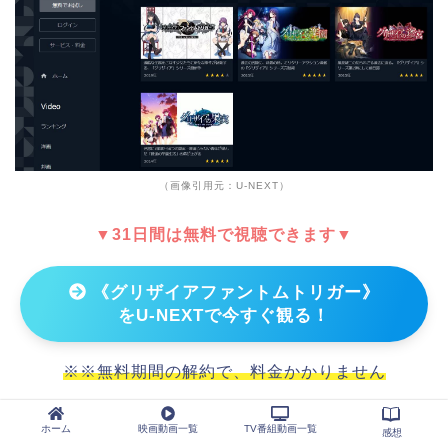
（画像引用元：U-NEXT）
▼31日間は無料で視聴できます▼
《グリザイアファントムトリガー》
をU-NEXTで今すぐ観る！
※※無料期間の解約で、料金かかりません
ホーム
映画動画一覧
TV番組動画一覧
感想