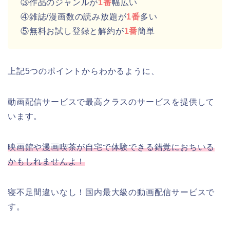
③作品のジャンルが
1番
幅広い
④雑誌/漫画数の読み放題が
1番
多い
⑤無料お試し登録と解約が
1番
簡単
上記5つのポイントからわかるように、
動画配信サービスで最高クラスのサービスを提供して
います。
映画館や漫画喫茶が自宅で体験できる錯覚におちいる
かもしれませんよ！
寝不足間違いなし！国内最大級の動画配信サービスで
す。