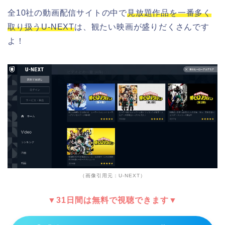
全10社の動画配信サイトの中で
見放題作品を一番多く
取り扱うU-NEXT
は、観たい映画が盛りだくさんです
よ！
（画像引用元：U-NEXT）
▼31日間は無料で視聴できます▼