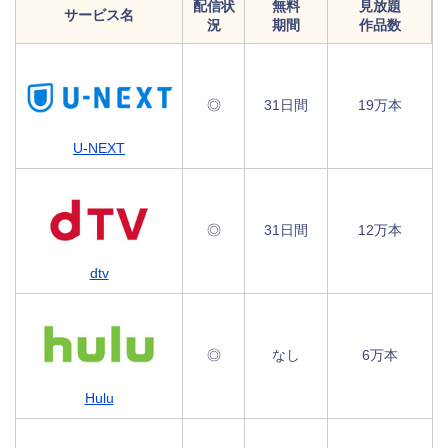
配信状
無料
見放題
サービス名
況
期間
作品数
◎
31日間
19万本
U-NEXT
◎
31日間
12万本
dtv
◎
なし
6万本
Hulu