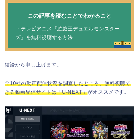
この記事を読むことでわかること
・テレビアニメ『遊戯王デュエルモンスター
ズ』を無料視聴する方法
結論から申し上げます。
全10社の動画配信状況を調査したところ、無料視聴で
きる動画配信サイトは「U-NEXT」
がオススメです。