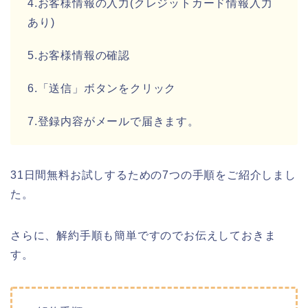
4.お客様情報の入力(クレジットカード情報入力
あり)
5.お客様情報の確認
6.「送信」ボタンをクリック
7.登録内容がメールで届きます。
31日間無料お試しするための7つの手順をご紹介しまし
た。
さらに、解約手順も簡単ですのでお伝えしておきま
す。