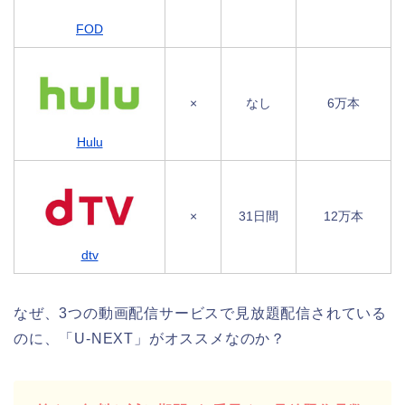
FOD
×
なし
6万本
Hulu
×
31日間
12万本
dtv
なぜ、3つの動画配信サービスで見放題配信されている
のに、「U-NEXT」がオススメなのか？