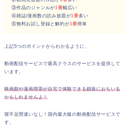
③作品のジャンルが
1番
幅広い
④雑誌/漫画数の読み放題が
1番
多い
⑤無料お試し登録と解約が
1番
簡単
上記5つのポイントからわかるように、
動画配信サービスで最高クラスのサービスを提供して
います。
映画館や漫画喫茶が自宅で体験できる錯覚におちいる
かもしれませんよ！
寝不足間違いなし！国内最大級の動画配信サービスで
す。