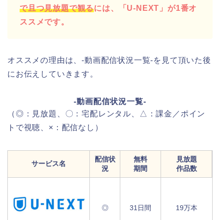
で且つ見放題で観る
には、「U-NEXT」が1番オ
ススメです。
オススメの理由は、-動画配信状況一覧-を見て頂いた後
にお伝えしていきます。
-動画配信状況一覧-
（◎：見放題、〇：宅配レンタル、△：課金／ポイン
トで視聴、×：配信なし）
配信状
無料
見放題
サービス名
況
期間
作品数
◎
31日間
19万本