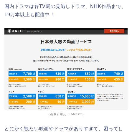
国内ドラマは各TV局の見逃しドラマ、NHK作品まで、
19万本以上も配信中！
（画像引用元：U-NEXT）
とにかく観たい映画やドラマがありすぎて、困ってし