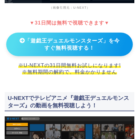
（画像引用元：U-NEXT）
▼31日間は無料で視聴できます▼
「遊戯王デュエルモンスターズ」を今
すぐ無料視聴する！
※U-NEXTの31日間無料お試しになります!
※無料期間の解約で、料金かかりません
U-NEXTでテレビアニメ『遊戯王デュエルモンス
ターズ』の動画を無料視聴しよう！