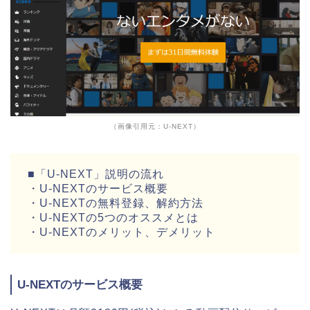
（画像引用元：U-NEXT）
■「U-NEXT」説明の流れ
・U-NEXTのサービス概要
・U-NEXTの無料登録、解約方法
・U-NEXTの5つのオススメとは
・U-NEXTのメリット、デメリット
U-NEXTのサービス概要