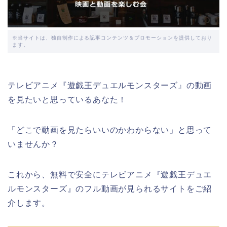
※当サイトは、独自制作による記事コンテンツ＆プロモーションを提供しており
ます。
テレビアニメ『遊戯王デュエルモンスターズ』の動画
を見たいと思っているあなた！
「どこで動画を見たらいいのかわからない」と思って
いませんか？
これから、無料で安全にテレビアニメ『遊戯王デュエ
ルモンスターズ』のフル動画が見られるサイトをご紹
介します。