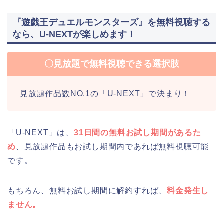
『遊戯王デュエルモンスターズ』を無料視聴する
なら、U-NEXTが楽しめます！
〇見放題で無料視聴できる選択肢
見放題作品数NO.1の「U-NEXT」で決まり！
「U-NEXT」は、
31日間の無料お試し期間があるた
め
、見放題作品もお試し期間内であれば無料視聴可能
です。
もちろん、無料お試し期間に解約すれば、
料金発生し
ません。