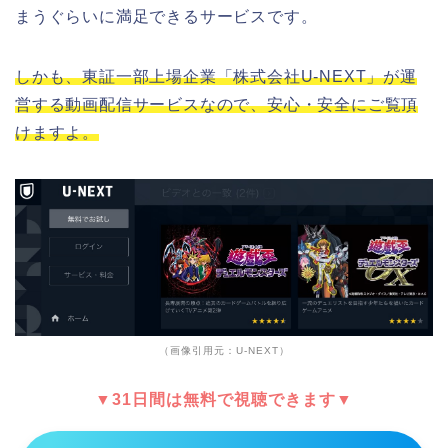
まうぐらいに満足できるサービスです。
しかも、東証一部上場企業「株式会社U-NEXT」が運
営する動画配信サービスなので、安心・安全にご覧頂
けますよ。
（画像引用元：U-NEXT）
▼31日間は無料で視聴できます▼