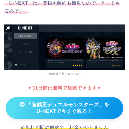
「U-NEXT」は、登録も解約も簡単なので、とっても
安心です！
（画像引用元：U-NEXT）
▼31日間は無料で視聴できます▼
「遊戯王デュエルモンスターズ」を
U-NEXTで今すぐ観る！
※無料期間の解約で、料金かかりません