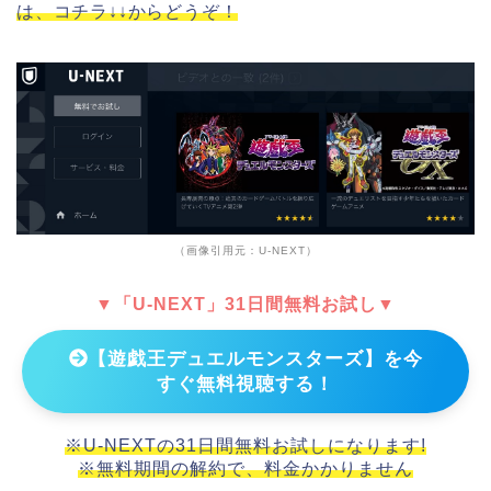
は、コチラ↓↓からどうぞ！
（画像引用元：U-NEXT）
▼「U-NEXT」31日間無料お試し▼
【遊戯王デュエルモンスターズ】を今
すぐ無料視聴する！
※U-NEXTの31日間無料お試しになります!
※無料期間の解約で、料金かかりません