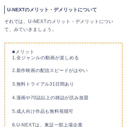
U-NEXTのメリット・デメリットについて
それでは、U-NEXTのメリット・デメリットについ
て、みていきましょう。
■メリット
1.全ジャンルの動画が楽しめる
2.新作映画の配信スピードがはやい
3.無料トライアル31日間あり
4.漫画や70誌以上の雑誌が読み放題
5.成人向け作品も無料視聴可
6.U-NEXTは、東証一部上場企業