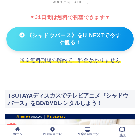
（画像引用元：U-NEXT）
▼31日間は無料で視聴できます▼
《シャドウバース》をU-NEXTで今す
ぐ観る！
※※無料期間の解約で、料金かかりません
TSUTAYAディスカスでテレビアニメ『シャドウ
バース』をBD/DVDレンタルしよう！
ホーム
映画動画一覧
TV番組動画一覧
感想