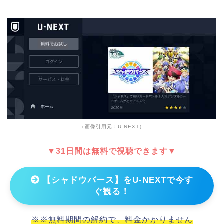
（画像引用元：U-NEXT）
▼31日間は無料で視聴できます▼
【シャドウバース】をU-NEXTで今す
ぐ観る！
※※無料期間の解約で、料金かかりません