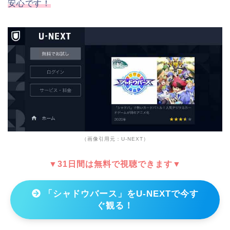
安心です！
（画像引用元：U-NEXT）
▼31日間は無料で視聴できます▼
「シャドウバース」をU-NEXTで今す
ぐ観る！