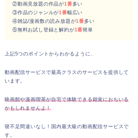
②動画見放題の作品が
1番
多い
③作品のジャンルが
1番
幅広い
④雑誌/漫画数の読み放題が
1番
多い
⑤無料お試し登録と解約が
1番
簡単
上記5つのポイントからわかるように、
動画配信サービスで最高クラスのサービスを提供して
います。
映画館や漫画喫茶が自宅で体験できる錯覚におちいる
かもしれませんよ！
寝不足間違いなし！国内最大級の動画配信サービスで
す。