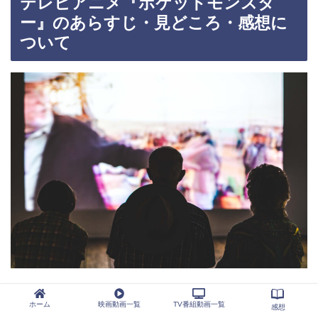
テレビアニメ『ポケットモンスタ
ー』のあらすじ・見どころ・感想に
ついて
テレビアニメ『ポケットモンスター』の見どこ
ホーム
映画動画一覧
TV番組動画一覧
感想
ろ・感想