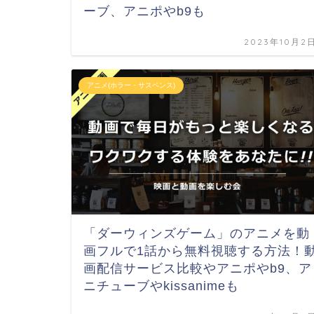
ーブ、アニポやb9も
2023年10月2
アニメ(ホラー・サスペンス)
「ダーウィンズゲーム」のアニメを動
画フルで1話から無料視聴する方法！
画配信サービス比較やアニポやb9、ア
ニチューブやkissanimeも