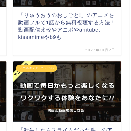
メ
「りゅうおうのおしごと!」のアニメを
動画フルで1話から無料視聴する方法！
動画配信比較やアニポやanitube、
kissanimeやb9も
日
2023年10月2日
アニメ(ギャグ・コメディ)
「転生したらスライムだった件」のア