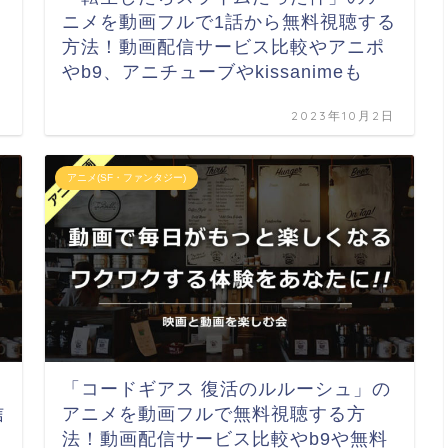
！
ニメを動画フルで1話から無料視聴する
方法！動画配信サービス比較やアニポ
やb9、アニチューブやkissanimeも
日
2023年10月2日
アニメ(SF・ファンタジー)
「コードギアス 復活のルルーシュ」の
信
アニメを動画フルで無料視聴する方
法！動画配信サービス比較やb9や無料