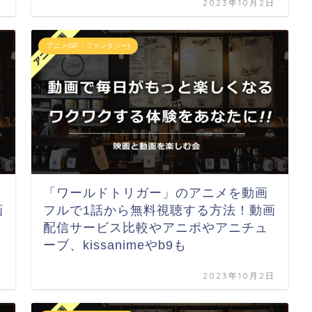
日
2023年10月2日
アニメ(SF・ファンタジー)
「ワールドトリガー」のアニメを動画
画
フルで1話から無料視聴する方法！動画
配信サービス比較やアニポやアニチュ
ーブ、kissanimeやb9も
日
2023年10月2日