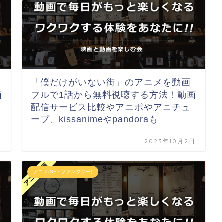
「僕だけがいない街」のアニメを動画
画
フルで1話から無料視聴する方法！動画
配信サービス比較やアニポやアニチュ
ーブ、kissanimeやpandoraも
日
2023年10月2日
アニメ(SF・ファンタジー)