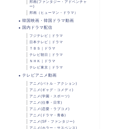
邦画(ファンタジー・アドベンチャ
ー)
邦画（ヒューマン・ドラマ）
韓国映画・韓国ドラマ動画
国内ドラマ配信
フジテレビ｜ドラマ
日本テレビ｜ドラマ
ＴＢＳ｜ドラマ
テレビ朝日｜ドラマ
ＮＨＫ｜ドラマ
テレビ東京｜ドラマ
テレビアニメ動画
アニメ(バトル・アクション)
アニメ(ギャグ・コメディ)
アニメ(学園・スポーツ)
アニメ(仕事・日常)
アニメ(恋愛・ラブコメ)
アニメ(ドラマ・青春)
アニメ(SF・ファンタジー)
アニメ(ホラー・サスペンス)