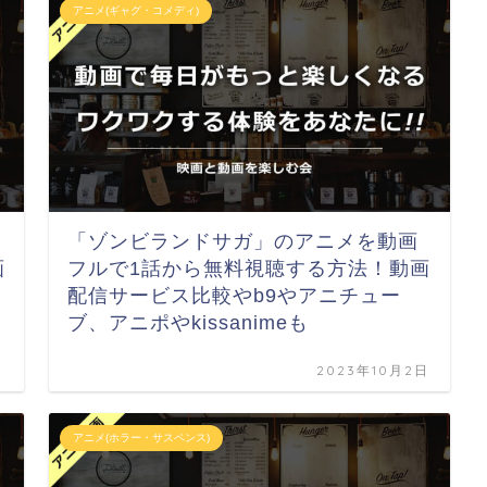
アニメ(ギャグ・コメディ)
「ゾンビランドサガ」のアニメを動画
画
フルで1話から無料視聴する方法！動画
配信サービス比較やb9やアニチュー
ブ、アニポやkissanimeも
日
2023年10月2日
アニメ(ホラー・サスペンス)