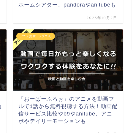
ホームシアター、pandoraやanitubeも
日
2023年10月2日
アニメ(恋愛・ラブコメ)
「おーばーふろぉ」のアニメを動画フ
動
ルで1話から無料視聴する方法！動画配
信サービス比較やb9やanitube、アニ
ポやデイリーモーションも