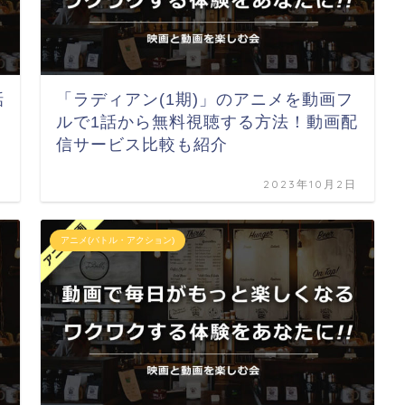
話
「ラディアン(1期)」のアニメを動画フ
ルで1話から無料視聴する方法！動画配
信サービス比較も紹介
日
2023年10月2日
アニメ(バトル・アクション)