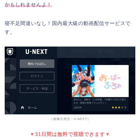
かもしれませんよ！
寝不足間違いなし！国内最大級の動画配信サービスで
す。
（画像引用元：U-NEXT）
▼31日間は無料で視聴できます▼