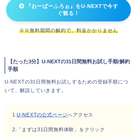
『おーばーふろぉ』をU-NEXTで今す
ぐ観る！
※※無料期間の解約で、料金かかりません
【たった3分】U-NEXTの31日間無料お試し手順/解約
手順
U-NEXTの31日間無料お試しするための登録手順につ
いて、解説していきます。
1.
U-NEXTの公式ページ
へアクセス
2.「まずは31日間無料体験」をクリック