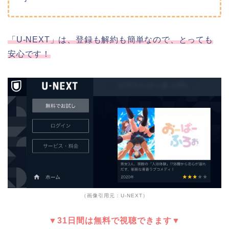
「U-NEXT」は、登録も解約も簡単なので、とっても
安心です！
（画像引用元：U-NEXT）
▼31日間は無料で視聴できます▼