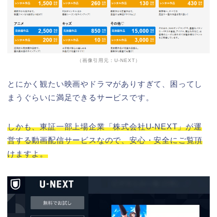
（画像引用元：U-NEXT）
とにかく観たい映画やドラマがありすぎて、困ってし
まうぐらいに満足できるサービスです。
しかも、東証一部上場企業「株式会社U-NEXT」が運
営する動画配信サービスなので、安心・安全にご覧頂
けますよ。