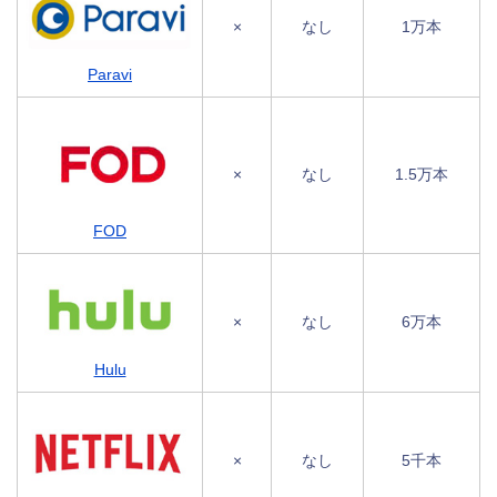
×
なし
1万本
Paravi
×
なし
1.5万本
FOD
×
なし
6万本
Hulu
×
なし
5千本