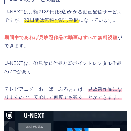
U-NEXTは月額2189円(税込)かかる動画配信サービス
ですが、
31日間は無料お試し期間
になっています。
期間中であれば見放題作品の動画はすべて無料視聴
が
できます。
U-NEXTは、①見放題作品と②ポイントレンタル作品
の2つがあり、
テレビアニメ『おーばーふろぉ』は、
見放題作品にな
りますので、安心して何度でも観ることができます。