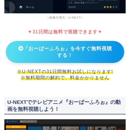
（画像引用元：U-NEXT）
▼31日間は無料で視聴できます▼
「おーばーふろぉ」を今すぐ無料視聴
する！
※U-NEXTの31日間無料お試しになります!
※無料期間の解約で、料金かかりません
U-NEXTでテレビアニメ『おーばーふろぉ』の動
画を無料視聴しよう！