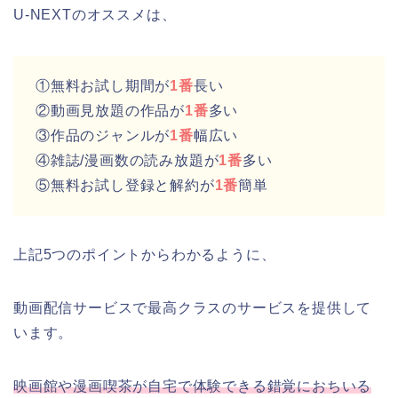
U-NEXTのオススメは、
①無料お試し期間が
1番
長い
②動画見放題の作品が
1番
多い
③作品のジャンルが
1番
幅広い
④雑誌/漫画数の読み放題が
1番
多い
⑤無料お試し登録と解約が
1番
簡単
上記5つのポイントからわかるように、
動画配信サービスで最高クラスのサービスを提供して
います。
映画館や漫画喫茶が自宅で体験できる錯覚におちいる