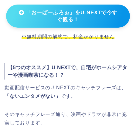
「おーばーふろぉ」をU-NEXTで今す
ぐ観る！
※無料期間の解約で、料金かかりません
【5つのオススメ】U-NEXTで、自宅がホームシアタ
ーや漫画喫茶になる！？
動画配信サービスのU-NEXTのキャッチフレーズは、
「ないエンタメがない」
です。
そのキャッチフレーズ通り、映画やドラマが非常に充
実しております。