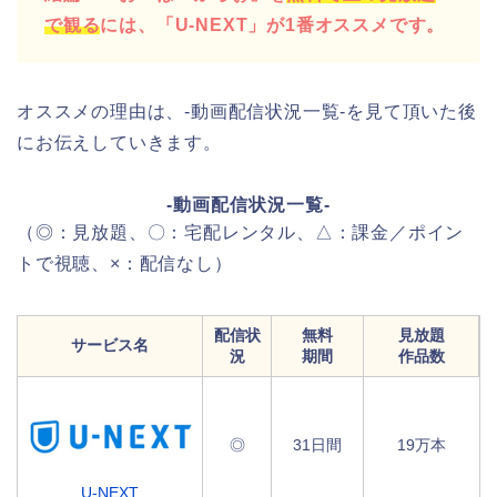
で観る
には、「U-NEXT」が1番オススメです。
オススメの理由は、-動画配信状況一覧-を見て頂いた後
にお伝えしていきます。
-動画配信状況一覧-
（◎：見放題、〇：宅配レンタル、△：課金／ポイン
トで視聴、×：配信なし）
配信状
無料
見放題
サービス名
況
期間
作品数
◎
31日間
19万本
U-NEXT