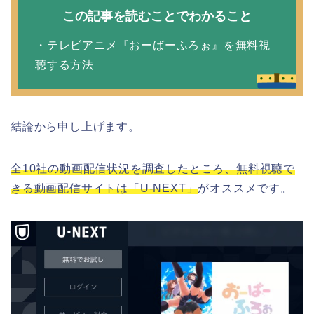
この記事を読むことでわかること
・テレビアニメ『おーばーふろぉ』を無料視
聴する方法
結論から申し上げます。
全10社の動画配信状況を調査したところ、無料視聴で
きる動画配信サイトは「U-NEXT」
がオススメです。