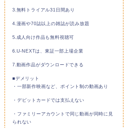
3.無料トライアル31日間あり
4.漫画や70誌以上の雑誌が読み放題
5.成人向け作品も無料視聴可
6.U-NEXTは、東証一部上場企業
7.動画作品がダウンロードできる
■デメリット
・一部新作映画など、ポイント制の動画あり
・デビットカードでは支払えない
・ファミリーアカウントで同じ動画が同時に見
られない