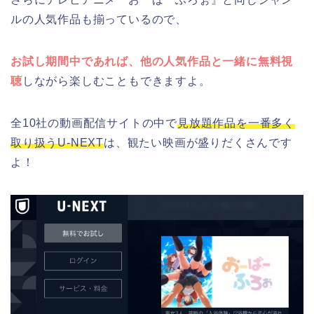
ルの人気作品も揃っているので、
お試し期間中であれば、他の人気作品と一緒に無料視
聴
しながら楽しむこともできますよ。
全10社の動画配信サイトの中で
見放題作品を一番多く
取り扱うU-NEXT
は、観たい映画が盛りだくさんです
よ！