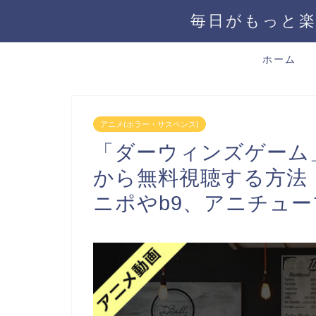
毎日がもっと楽
ホーム
アニメ(ホラー・サスペンス)
「ダーウィンズゲーム
から無料視聴する方法
ニポやb9、アニチューブや