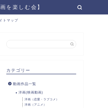
動画を楽しむ会】
イトマップ
カテゴリー
動画作品一覧
洋画(映画動画)
洋画（恋愛・ラブコメ）
洋画（アニメ）