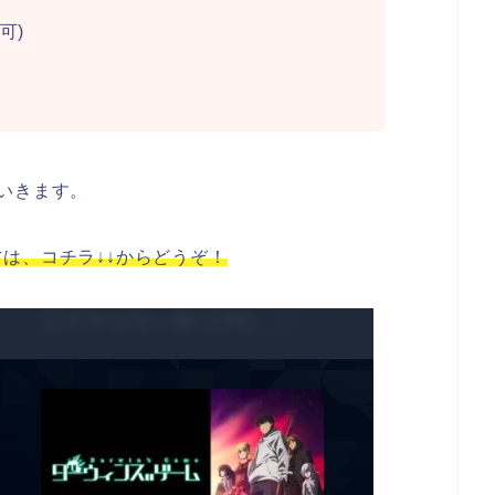
可)
いきます。
は、コチラ↓↓からどうぞ！