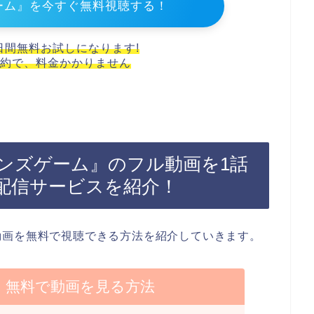
ーム』を今すぐ無料視聴する！
1日間無料お試しになります!
約で、料金かかりません
ンズゲーム』のフル動画を1話
配信サービスを紹介！
動画を無料で視聴できる方法を紹介していきます。
】無料で動画を見る方法