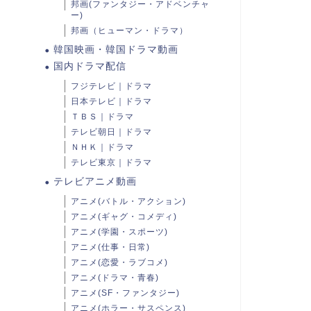
邦画(ファンタジー・アドベンチャ
ー)
邦画（ヒューマン・ドラマ）
韓国映画・韓国ドラマ動画
国内ドラマ配信
フジテレビ｜ドラマ
日本テレビ｜ドラマ
ＴＢＳ｜ドラマ
テレビ朝日｜ドラマ
ＮＨＫ｜ドラマ
テレビ東京｜ドラマ
テレビアニメ動画
アニメ(バトル・アクション)
アニメ(ギャグ・コメディ)
アニメ(学園・スポーツ)
アニメ(仕事・日常)
アニメ(恋愛・ラブコメ)
アニメ(ドラマ・青春)
アニメ(SF・ファンタジー)
アニメ(ホラー・サスペンス)