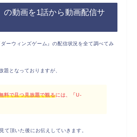
』の動画を1話から動画配信サ
『ダーウィンズゲーム』の配信状況を全て調べてみ
放題となっておりますが、
無料で且つ見放題で観る
には、「U-
を見て頂いた後にお伝えしていきます。