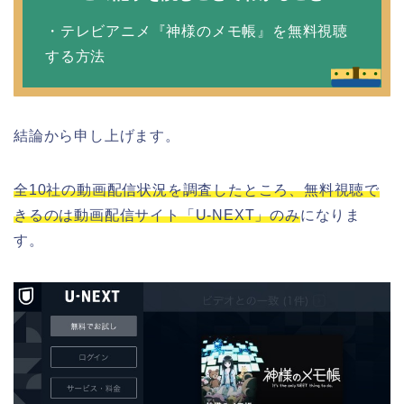
・テレビアニメ『神様のメモ帳』を無料視聴
する方法
結論から申し上げます。
全10社の動画配信状況を調査したところ、無料視聴で
きるのは動画配信サイト「U-NEXT」のみ
になりま
す。