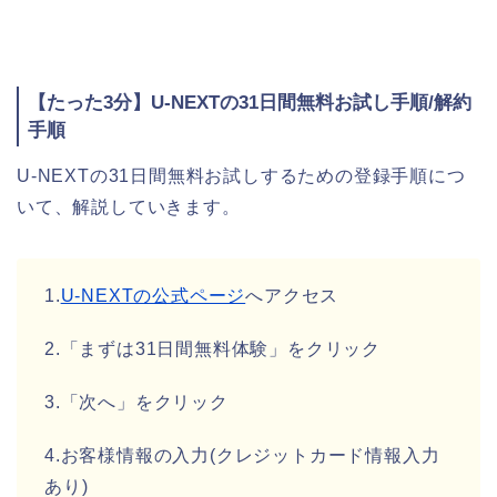
【たった3分】U-NEXTの31日間無料お試し手順/解約
手順
U-NEXTの31日間無料お試しするための登録手順につ
いて、解説していきます。
1.
U-NEXTの公式ページ
へアクセス
2.「まずは31日間無料体験」をクリック
3.「次へ」をクリック
4.お客様情報の入力(クレジットカード情報入力
あり)