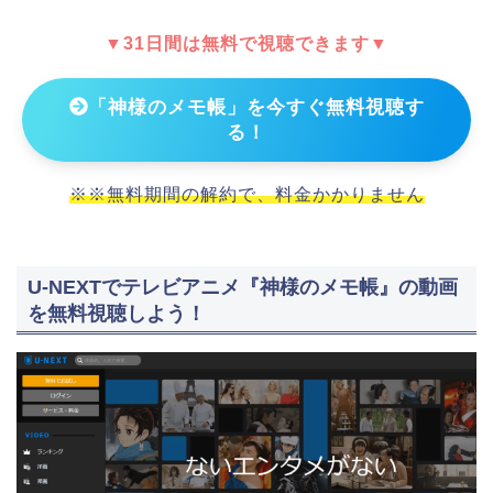
▼31日間は無料で視聴できます▼
「神様のメモ帳」を今すぐ無料視聴す
る！
※※無料期間の解約で、料金かかりません
U-NEXTでテレビアニメ『神様のメモ帳』の動画
を無料視聴しよう！