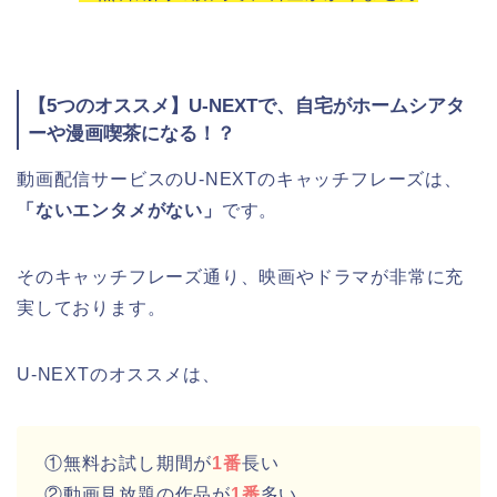
【5つのオススメ】U-NEXTで、自宅がホームシアタ
ーや漫画喫茶になる！？
動画配信サービスのU-NEXTのキャッチフレーズは、
「ないエンタメがない」
です。
そのキャッチフレーズ通り、映画やドラマが非常に充
実しております。
U-NEXTのオススメは、
①無料お試し期間が
1番
長い
②動画見放題の作品が
1番
多い