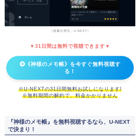
（画像引用元：U-NEXT）
▼31日間は無料で視聴できます▼
《神様のメモ帳》を今すぐ無料視聴す
る！
※U-NEXTの31日間無料お試しになります!
※無料期間の解約で、料金かかりません
『神様のメモ帳』を無料視聴するなら、U-NEXT
で決まり！