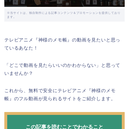
※当サイトは、独自制作による記事コンテンツ＆プロモーションを提供しており
ます。
テレビアニメ『神様のメモ帳』の動画を見たいと思っ
ているあなた！
「どこで動画を見たらいいのかわからない」と思って
いませんか？
これから、無料で安全にテレビアニメ『神様のメモ
帳』のフル動画が見られるサイトをご紹介します。
この記事を読むことでわかること