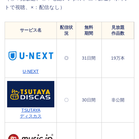
トで視聴、×：配信なし）
配信状
無料
見放題
サービス名
況
期間
作品数
◎
31日間
19万本
U-NEXT
〇
30日間
非公開
TSUTAYA
ディスカス