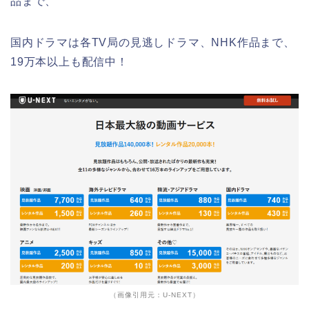
品まで、
国内ドラマは各TV局の見逃しドラマ、NHK作品まで、
19万本以上も配信中！
（画像引用元：U-NEXT）