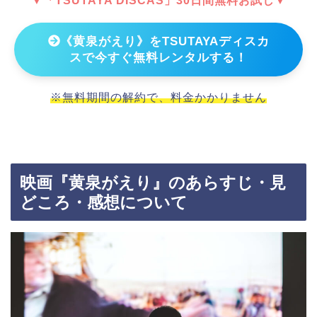
▼「TSUTAYA DISCAS」30日間無料お試し▼
《黄泉がえり》をTSUTAYAディスカ
スで今すぐ無料レンタルする！
※無料期間の解約で、料金かかりません
映画『黄泉がえり』のあらすじ・見
どころ・感想について