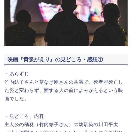
映画『黄泉がえり』の見どころ・感想①
・あらすじ
竹内結子さんと草なぎ剛さんの共演で、死者が死亡し
た姿と変わらず、愛する人の前によみがえるという映
画でした。
・見どころ、内容
主人公の橘葵（竹内結子さん）の幼馴染の川田平太