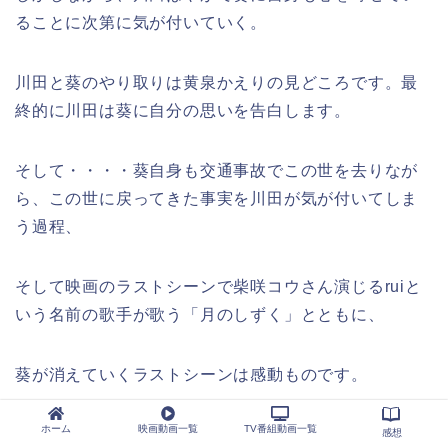
ることに次第に気が付いていく。
川田と葵のやり取りは黄泉かえりの見どころです。最
終的に川田は葵に自分の思いを告白します。
そして・・・・葵自身も交通事故でこの世を去りなが
ら、この世に戻ってきた事実を川田が気が付いてしま
う過程、
そして映画のラストシーンで柴咲コウさん演じるruiと
いう名前の歌手が歌う「月のしずく」とともに、
葵が消えていくラストシーンは感動ものです。
ホーム
映画動画一覧
TV番組動画一覧
ルイも事故で死亡したといわれていた伝説の歌手。阿
感想