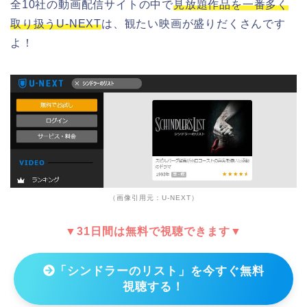
全10社の動画配信サイトの中で
見放題作品を一番多く
取り扱うU-NEXT
は、観たい映画が盛りだくさんです
よ！
（画像引用元：U-NEXT）
▼31日間は無料で視聴できます▼
「シンドラーのリスト」を今すぐ無料
視聴する！