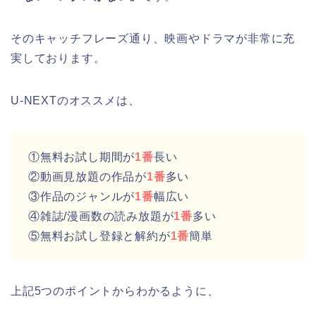
そのキャッチフレーズ通り、映画やドラマが非常に充
実しております。
U-NEXTのオススメは、
①無料お試し期間が
1番
長い
②動画見放題の作品が
1番
多い
③作品のジャンルが
1番
幅広い
④雑誌/漫画数の読み放題が
1番
多い
⑤無料お試し登録と解約が
1番
簡単
上記5つのポイントからわかるように、