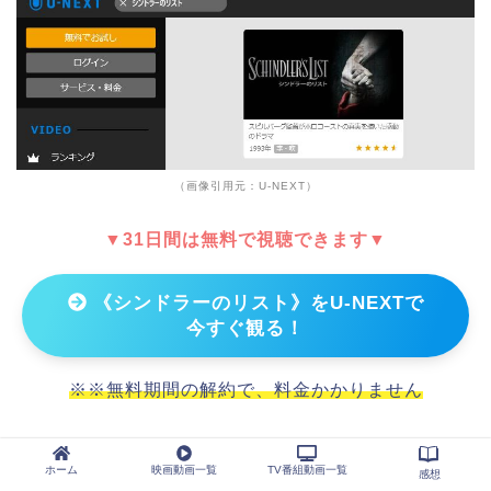
（画像引用元：U-NEXT）
▼31日間は無料で視聴できます▼
《シンドラーのリスト》をU-NEXTで
今すぐ観る！
※※無料期間の解約で、料金かかりません
ホーム
映画動画一覧
TV番組動画一覧
感想