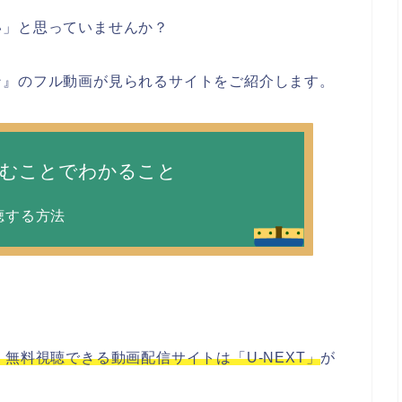
い」と思っていませんか？
ン』のフル動画が見られるサイトをご紹介します。
読むことでわかること
聴する方法
無料視聴できる動画配信サイトは「U-NEXT」
が