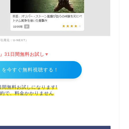
引用元：U-NEXT）
T」31日間無料お試し▼
】を今すぐ無料視聴する！
1日間無料お試しになります!
約で、料金かかりません