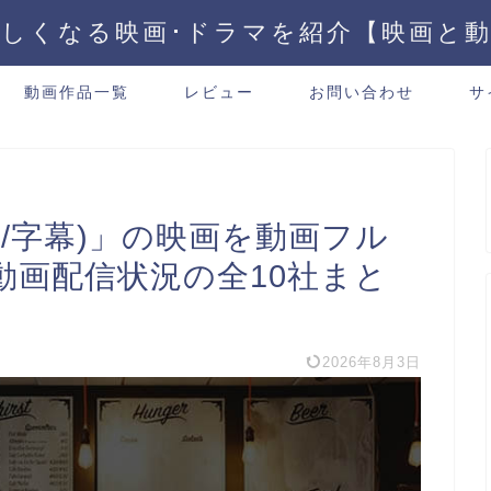
しくなる映画･ドラマを紹介【映画と
動画作品一覧
レビュー
お問い合わせ
サ
/字幕)」の映画を動画フル
動画配信状況の全10社まと
2026年8月3日