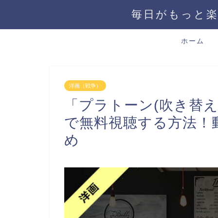
毎日がもっと楽
ホーム
洋画（戦争）
「プラトーン(吹き替え
で無料視聴する方法！
め