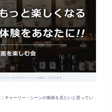
コンテンツ＆プロモーションを提供しております。
主演：チャーリー・シーンの動画を見たいと思ってい