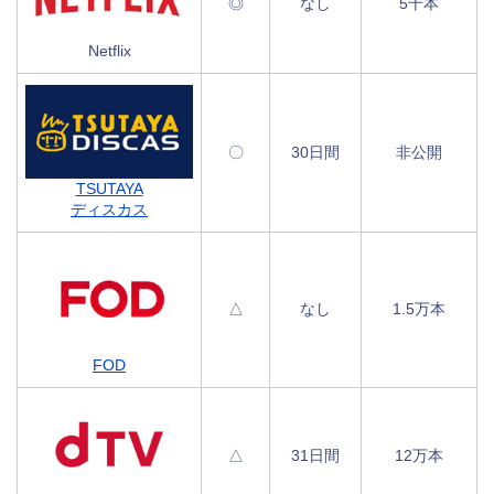
◎
なし
5千本
Netflix
〇
30日間
非公開
TSUTAYA
ディスカス
△
なし
1.5万本
FOD
△
31日間
12万本