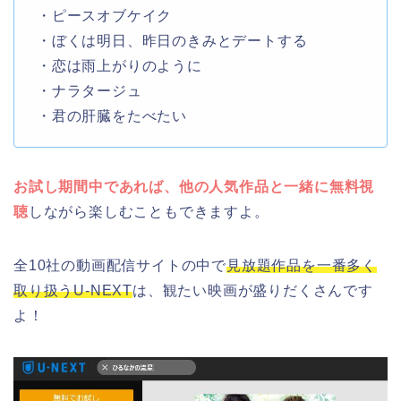
・ピースオブケイク
・ぼくは明日、昨日のきみとデートする
・恋は雨上がりのように
・ナラタージュ
・君の肝臓をたべたい
お試し期間中であれば、他の人気作品と一緒に無料視
聴
しながら楽しむこともできますよ。
全10社の動画配信サイトの中で
見放題作品を一番多く
取り扱うU-NEXT
は、観たい映画が盛りだくさんです
よ！