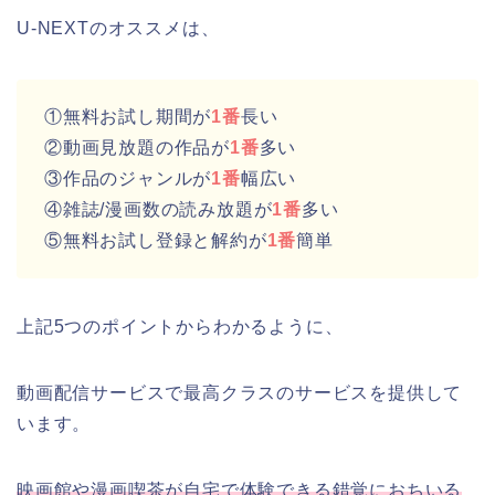
U-NEXTのオススメは、
①無料お試し期間が
1番
長い
②動画見放題の作品が
1番
多い
③作品のジャンルが
1番
幅広い
④雑誌/漫画数の読み放題が
1番
多い
⑤無料お試し登録と解約が
1番
簡単
上記5つのポイントからわかるように、
動画配信サービスで最高クラスのサービスを提供して
います。
映画館や漫画喫茶が自宅で体験できる錯覚におちいる