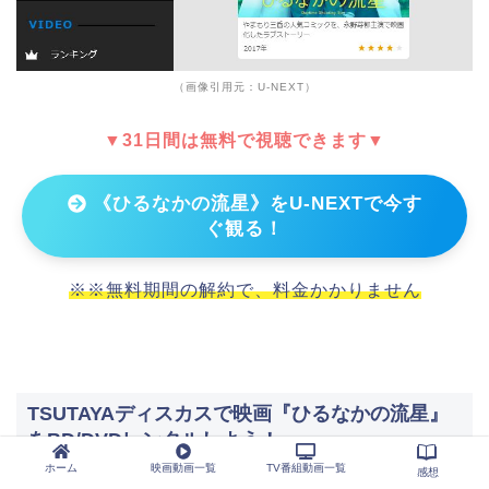
（画像引用元：U-NEXT）
▼31日間は無料で視聴できます▼
《ひるなかの流星》をU-NEXTで今す
ぐ観る！
※※無料期間の解約で、料金かかりません
TSUTAYAディスカスで映画『ひるなかの流星』
をBD/DVDレンタルしよう！
ホーム
映画動画一覧
TV番組動画一覧
感想