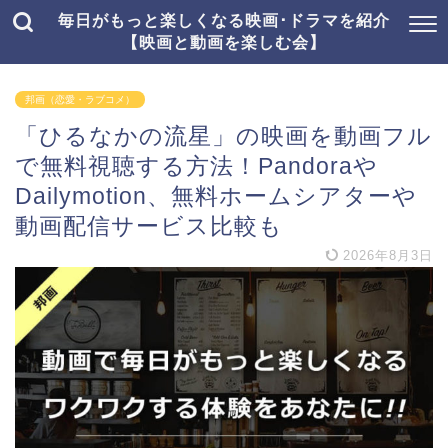
毎日がもっと楽しくなる映画･ドラマを紹介
【映画と動画を楽しむ会】
邦画（恋愛・ラブコメ）
「ひるなかの流星」の映画を動画フル
で無料視聴する方法！Pandoraや
Dailymotion、無料ホームシアターや
動画配信サービス比較も
2026年8月3日