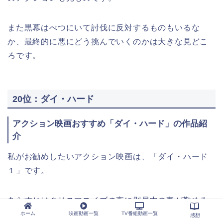
また黒幕はべつにいて討伐に反対するものもいるな
か、最終的に悪にどう挑んでいくのかは大きな見どこ
ろです。
20位：ダイ・ハード
アクション映画おすすめ「ダイ・ハード」の作品紹
介
私がお勧めしたいアクション映画は、「ダイ・ハード
１」です。
あらすじはクリスマスイブの夜に別居中の妻が勤める
ロサンゼルスの会社にやってきた非番のニューヨーク
ホーム
映画動画一覧
TV番組動画一覧
感想