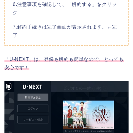
6.注意事項を確認して、「解約する」をクリッ
ク
7.解約手続きは完了画面が表示されます。←完
了
「U-NEXT」は、登録も解約も簡単なので、とっても
安心です！