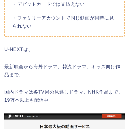
・デビットカードでは支払えない
・ファミリーアカウントで同じ動画が同時に見
られない
U-NEXTは、
最新映画から海外ドラマ、韓流ドラマ、キッズ向け作
品まで、
国内ドラマは各TV局の見逃しドラマ、NHK作品まで、
19万本以上も配信中！