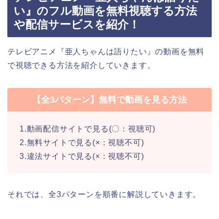
い』のフル動画を無料視聴する方法
や配信サービスを紹介！
テレビアニメ『亜人ちゃんは語りたい』の動画を無料
で視聴できる方法を紹介していきます。
【全3パターン】無料で動画を見る方法
1.動画配信サイトで見る(〇：視聴可)
2.無料サイトで見る(×：視聴不可)
3.違法サイトで見る(×：視聴不可)
それでは、全3パターンを順番に解説していきます。