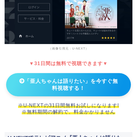
（画像引用元：U-NEXT）
▼31日間は無料で視聴できます▼
「亜人ちゃんは語りたい」を今すぐ無
料視聴する！
※U-NEXTの31日間無料お試しになります!
※無料期間の解約で、料金かかりません