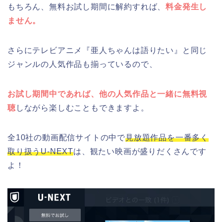
もちろん、無料お試し期間に解約すれば、
料金発生し
ません。
さらにテレビアニメ『亜人ちゃんは語りたい』と同じ
ジャンルの人気作品も揃っているので、
お試し期間中であれば、他の人気作品と一緒に無料視
聴
しながら楽しむこともできますよ。
全10社の動画配信サイトの中で
見放題作品を一番多く
取り扱うU-NEXT
は、観たい映画が盛りだくさんです
よ！