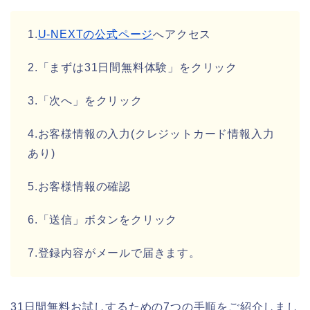
1.
U-NEXTの公式ページ
へアクセス
2.「まずは31日間無料体験」をクリック
3.「次へ」をクリック
4.お客様情報の入力(クレジットカード情報入力
あり)
5.お客様情報の確認
6.「送信」ボタンをクリック
7.登録内容がメールで届きます。
31日間無料お試しするための7つの手順をご紹介しまし