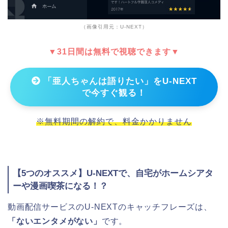
（画像引用元：U-NEXT）
▼31日間は無料で視聴できます▼
「亜人ちゃんは語りたい」をU-NEXT
で今すぐ観る！
※無料期間の解約で、料金かかりません
【5つのオススメ】U-NEXTで、自宅がホームシアタ
ーや漫画喫茶になる！？
動画配信サービスのU-NEXTのキャッチフレーズは、
「ないエンタメがない」
です。