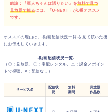
結論：『亜人ちゃんは語りたい』を
無料で且つ
見放題で観る
には、「U-NEXT」が1番オススメ
です。
オススメの理由は、-動画配信状況一覧-を見て頂いた後
にお伝えしていきます。
-動画配信状況一覧-
（◎：見放題、〇：宅配レンタル、△：課金／ポイン
トで視聴、×：配信なし）
配信状
無料
見放題
サービス名
況
期間
作品数
◎
31日間
19万本