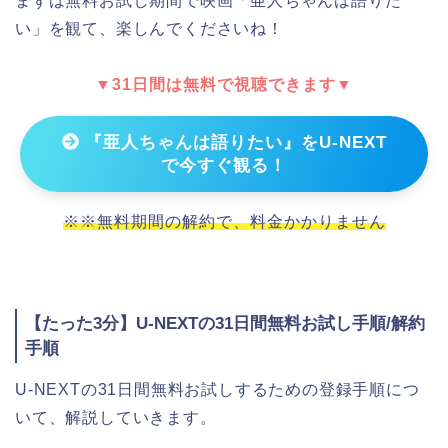
まずは無料お試し期間で映画「亜人ちゃんは語りた
い」を観て、楽しんでくださいね！
▼31日間は無料で視聴できます▼
『亜人ちゃんは語りたい』をU-NEXT
で今すぐ観る！
※※無料期間の解約で、料金かかりません
【たった3分】U-NEXTの31日間無料お試し手順/解約
手順
U-NEXTの31日間無料お試しするための登録手順につ
いて、解説していきます。