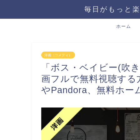
毎日がもっと楽
ホーム
洋画（コメディ）
「ボス・ベイビー(吹き
画フルで無料視聴する
やPandora、無料ホーム