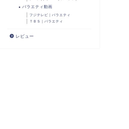
バラエティ動画
フジテレビ｜バラエティ
ＴＢＳ｜バラエティ
レビュー