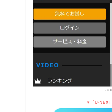
（画像
▼「U-NEX