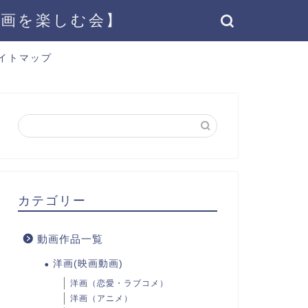
動画を楽しむ会】
イトマップ
カテゴリー
動画作品一覧
洋画(映画動画)
洋画（恋愛・ラブコメ）
洋画（アニメ）