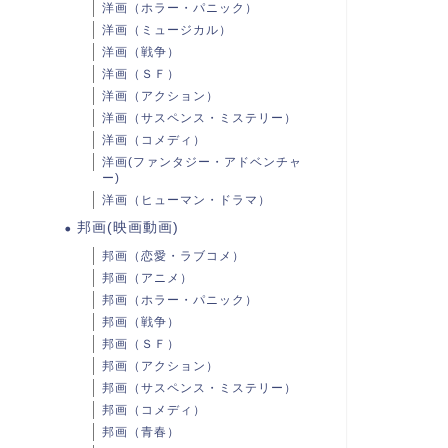
洋画（ホラー・パニック）
洋画（ミュージカル）
洋画（戦争）
洋画（ＳＦ）
洋画（アクション）
洋画（サスペンス・ミステリー）
洋画（コメディ）
洋画(ファンタジー・アドベンチャ
ー)
洋画（ヒューマン・ドラマ）
邦画(映画動画)
邦画（恋愛・ラブコメ）
邦画（アニメ）
邦画（ホラー・パニック）
邦画（戦争）
邦画（ＳＦ）
邦画（アクション）
邦画（サスペンス・ミステリー）
邦画（コメディ）
邦画（青春）