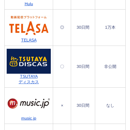
Hulu
◎
30日間
1万本
TELASA
〇
30日間
非公開
TSUTAYA
ディスカス
×
30日間
なし
music.jp