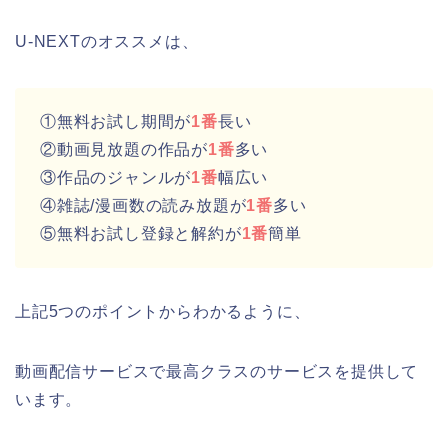
U-NEXTのオススメは、
①無料お試し期間が
1番
長い
②動画見放題の作品が
1番
多い
③作品のジャンルが
1番
幅広い
④雑誌/漫画数の読み放題が
1番
多い
⑤無料お試し登録と解約が
1番
簡単
上記5つのポイントからわかるように、
動画配信サービスで最高クラスのサービスを提供して
います。