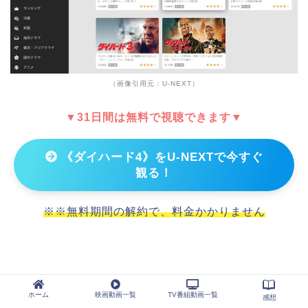
（画像引用元：U-NEXT）
▼31日間は無料で視聴できます▼
《ダイハード4》をU-NEXTで今すぐ
観る！
※※無料期間の解約で、料金かかりません
TSUTAYAディスカスで映画『ダイハード4』を
ホーム
映画動画一覧
TV番組動画一覧
感想
BD/DVDレンタルしよう！