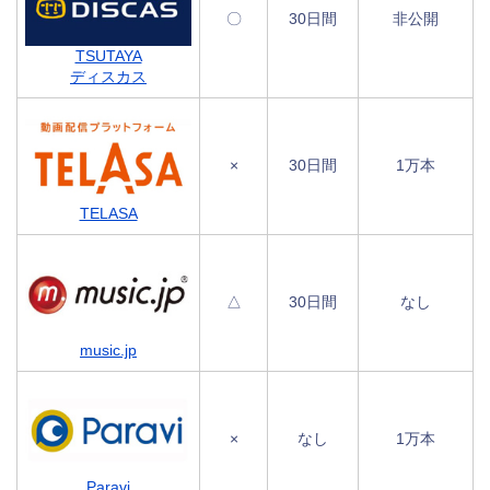
〇
30日間
非公開
TSUTAYA
ディスカス
×
30日間
1万本
TELASA
△
30日間
なし
music.jp
×
なし
1万本
Paravi