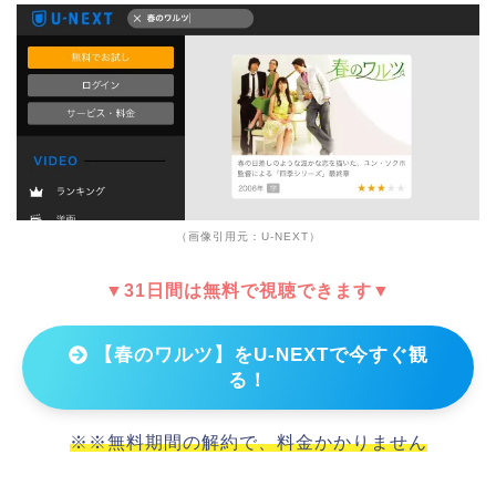
（画像引用元：U-NEXT）
▼31日間は無料で視聴できます▼
【春のワルツ】をU-NEXTで今すぐ観
る！
※※無料期間の解約で、料金かかりません