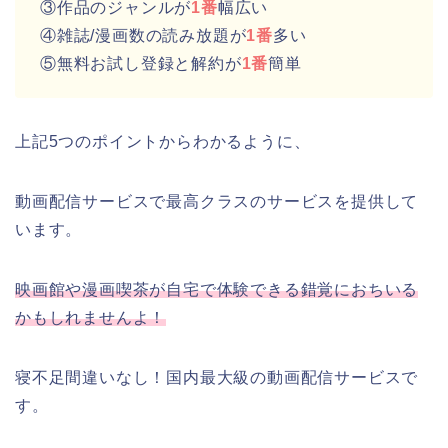
③作品のジャンルが
1番
幅広い
④雑誌/漫画数の読み放題が
1番
多い
⑤無料お試し登録と解約が
1番
簡単
上記5つのポイントからわかるように、
動画配信サービスで最高クラスのサービスを提供して
います。
映画館や漫画喫茶が自宅で体験できる錯覚におちいる
かもしれませんよ！
寝不足間違いなし！国内最大級の動画配信サービスで
す。