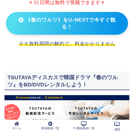
▼31日間は無料で視聴できます▼
《春のワルツ》をU-NEXTで今すぐ観
る！
※※無料期間の解約で、料金かかりません
TSUTAYAディスカスで韓国ドラマ『春のワル
ツ』をBD/DVDレンタルしよう！
ホーム
映画動画一覧
TV番組動画一覧
感想