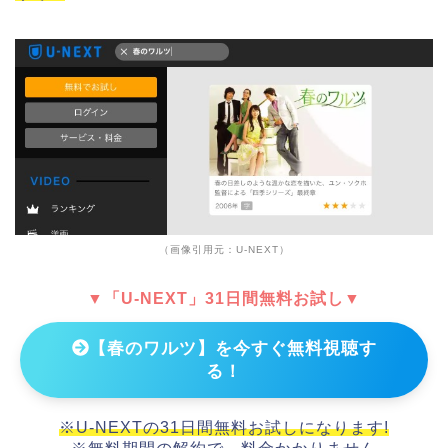
（画像引用元：U-NEXT）
▼「U-NEXT」31日間無料お試し▼
【春のワルツ】を今すぐ無料視聴す
る！
※U-NEXTの31日間無料お試しになります!