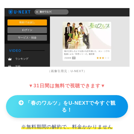
（画像引用元：U-NEXT）
▼31日間は無料で視聴できます▼
「春のワルツ」をU-NEXTで今すぐ観
る！
※無料期間の解約で、料金かかりません