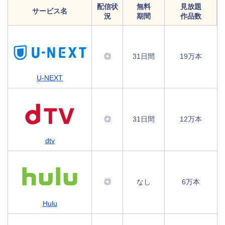
配信状
無料
見放題
サービス名
況
期間
作品数
◎
31日間
19万本
U-NEXT
◎
31日間
12万本
dtv
◎
なし
6万本
Hulu