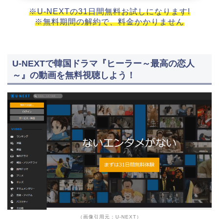
※U-NEXTの31日間無料お試しになります!
※無料期間の解約で、料金かかりません
U-NEXTで韓国ドラマ『ヒーラー～最高の恋人
～』の動画を無料視聴しよう！
（画像引用元：U-NEXT）