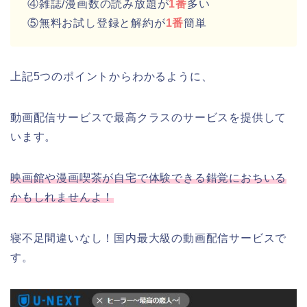
④雑誌/漫画数の読み放題が
1番
多い
⑤無料お試し登録と解約が
1番
簡単
上記5つのポイントからわかるように、
動画配信サービスで最高クラスのサービスを提供して
います。
映画館や漫画喫茶が自宅で体験できる錯覚におちいる
かもしれませんよ！
寝不足間違いなし！国内最大級の動画配信サービスで
す。