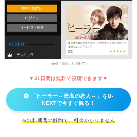
（画像引用元：U-NEXT）
▼31日間は無料で視聴できます▼
「ヒーラー～最高の恋人～」をU-
NEXTで今すぐ観る！
※無料期間の解約で、料金かかりません