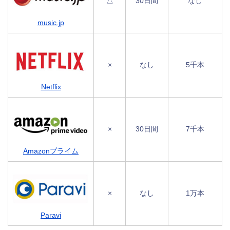
△
30日間
なし
music.jp
×
なし
5千本
Netflix
×
30日間
7千本
Amazonプライム
×
なし
1万本
Paravi