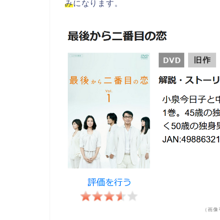
み
になります。
（画像