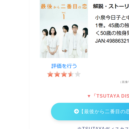
（画像
▼「TSUTAYA 
【最後から二番目の
※TSUTAYAディスカ