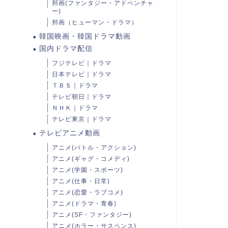
邦画(ファンタジー・アドベンチャ
ー)
邦画（ヒューマン・ドラマ）
韓国映画・韓国ドラマ動画
国内ドラマ配信
フジテレビ｜ドラマ
日本テレビ｜ドラマ
ＴＢＳ｜ドラマ
テレビ朝日｜ドラマ
ＮＨＫ｜ドラマ
テレビ東京｜ドラマ
テレビアニメ動画
アニメ(バトル・アクション)
アニメ(ギャグ・コメディ)
アニメ(学園・スポーツ)
アニメ(仕事・日常)
アニメ(恋愛・ラブコメ)
アニメ(ドラマ・青春)
アニメ(SF・ファンタジー)
アニメ(ホラー・サスペンス)