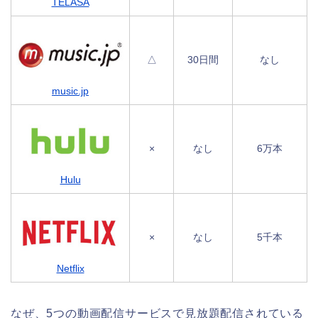
TELASA
△
30日間
なし
music.jp
×
なし
6万本
Hulu
×
なし
5千本
Netflix
なぜ、5つの動画配信サービスで見放題配信されている