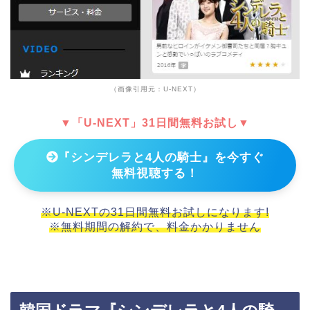
（画像引用元：U-NEXT）
▼「U-NEXT」31日間無料お試し▼
『シンデレラと4人の騎士』を今すぐ
無料視聴する！
※U-NEXTの31日間無料お試しになります!
※無料期間の解約で、料金かかりません