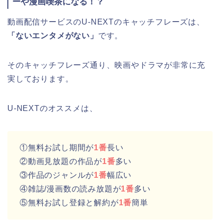
ーや漫画喫茶になる！？
動画配信サービスのU-NEXTのキャッチフレーズは、
「ないエンタメがない」
です。
そのキャッチフレーズ通り、映画やドラマが非常に充
実しております。
U-NEXTのオススメは、
①無料お試し期間が
1番
長い
②動画見放題の作品が
1番
多い
③作品のジャンルが
1番
幅広い
④雑誌/漫画数の読み放題が
1番
多い
⑤無料お試し登録と解約が
1番
簡単