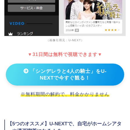
（画像引用元：U-NEXT）
▼31日間は無料で視聴できます▼
「シンデレラと4人の騎士」をU-
NEXTで今すぐ観る！
※無料期間の解約で、料金かかりません
【5つのオススメ】U-NEXTで、自宅がホームシアタ