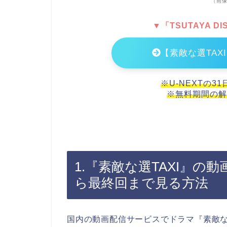
（画像
▼「TSUTAYA 
【素敵な選TA
※U-NEXTの3
※無料期間の解
1.『素敵な選TAXI』の
ら最終回まで見る方法
国内の動画配信サービスでドラマ『素敵な