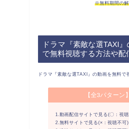
※無料期間の解
ドラマ『素敵な選TAXI
で無料視聴する方法や配
ドラマ『素敵な選TAXI』の動画を無料
【全3パターン
1.動画配信サイトで見る(〇：視聴
2.無料サイトで見る(×：視聴不可)