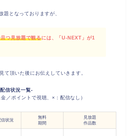
放題となっておりますが、
で且つ見放題で観る
には、「U-NEXT」が1
を見て頂いた後にお伝えしていきます。
画配信状況一覧-
金／ポイントで視聴、×：配信なし）
無料
見放題
配信状況
期間
作品数