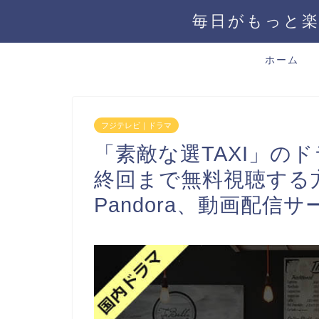
毎日がもっと楽
ホーム
フジテレビ｜ドラマ
「素敵な選TAXI」の
終回まで無料視聴する方法！
Pandora、動画配信