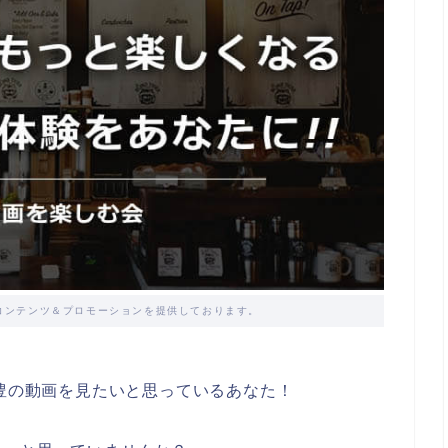
コンテンツ＆プロモーションを提供しております。
内豊の動画を見たいと思っているあなた！