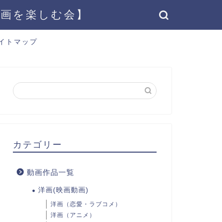
動画を楽しむ会】
イトマップ
カテゴリー
動画作品一覧
洋画(映画動画)
洋画（恋愛・ラブコメ）
洋画（アニメ）