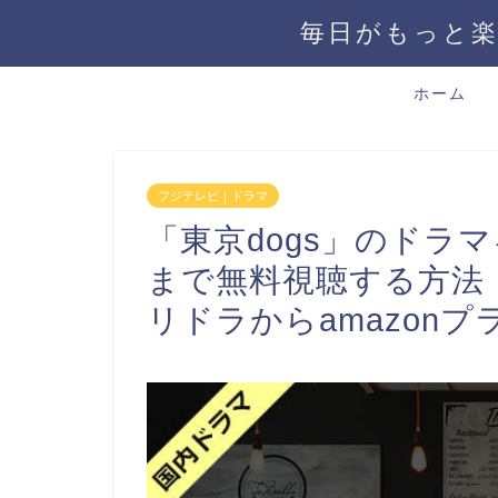
毎日がもっと楽
ホーム
フジテレビ｜ドラマ
「東京dogs」のドラ
まで無料視聴する方法！pan
リドラからamazon