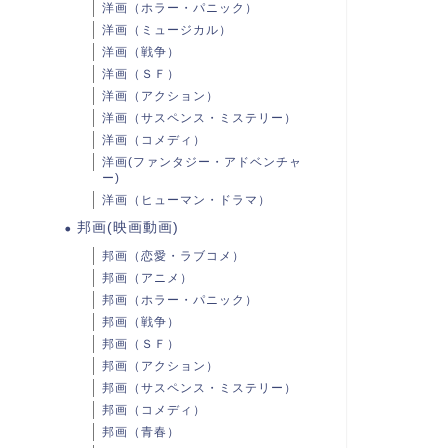
洋画（ホラー・パニック）
洋画（ミュージカル）
洋画（戦争）
洋画（ＳＦ）
洋画（アクション）
洋画（サスペンス・ミステリー）
洋画（コメディ）
洋画(ファンタジー・アドベンチャ
ー)
洋画（ヒューマン・ドラマ）
邦画(映画動画)
邦画（恋愛・ラブコメ）
邦画（アニメ）
邦画（ホラー・パニック）
邦画（戦争）
邦画（ＳＦ）
邦画（アクション）
邦画（サスペンス・ミステリー）
邦画（コメディ）
邦画（青春）