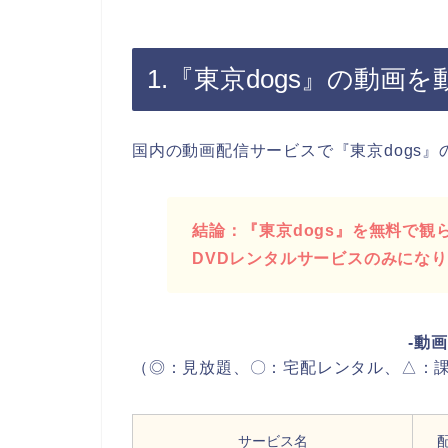
1.『東京dogs』の動
国内の動画配信サービスで『東京dogs
結論：『東京dogs』を無料で観
DVDレンタルサービスのみにな
-動
（◎：見放題、〇：宅配レンタル、△：課
サービス名