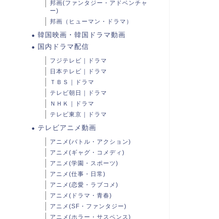
邦画(ファンタジー・アドベンチャ
ー)
邦画（ヒューマン・ドラマ）
韓国映画・韓国ドラマ動画
国内ドラマ配信
フジテレビ｜ドラマ
日本テレビ｜ドラマ
ＴＢＳ｜ドラマ
テレビ朝日｜ドラマ
ＮＨＫ｜ドラマ
テレビ東京｜ドラマ
テレビアニメ動画
アニメ(バトル・アクション)
アニメ(ギャグ・コメディ)
アニメ(学園・スポーツ)
アニメ(仕事・日常)
アニメ(恋愛・ラブコメ)
アニメ(ドラマ・青春)
アニメ(SF・ファンタジー)
アニメ(ホラー・サスペンス)