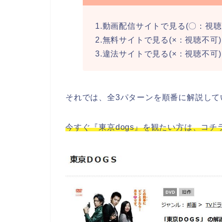
1.動画配信サイトで見る(〇：視聴
2.無料サイトで見る(×：視聴不可)
3.違法サイトで見る(×：視聴不可)
それでは、全3パターンを順番に解説して
今すぐ『東京dogs』を観たい方は、コチ