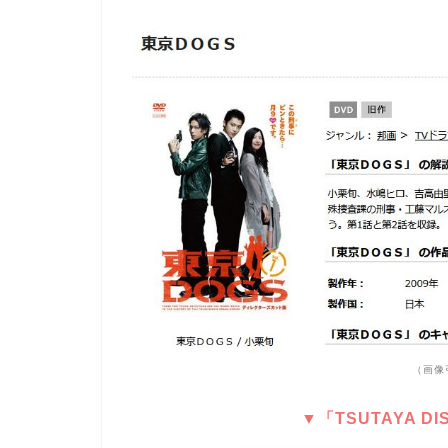
（画像
▼「TSUTAYA 