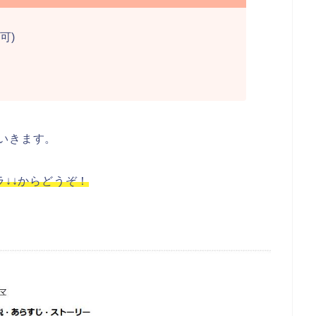
可)
いきます。
ラ↓↓からどうぞ！