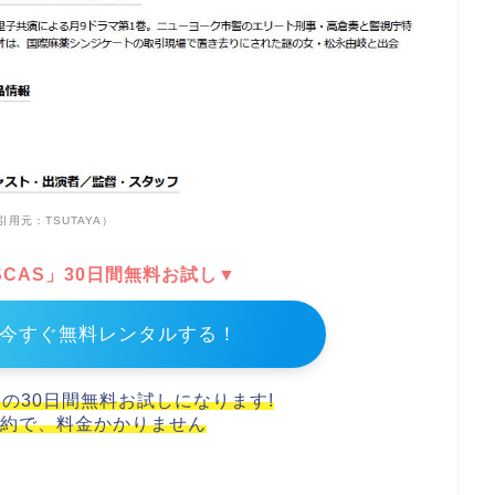
引用元：TSUTAYA）
DISCAS」30日間無料お試し▼
】を今すぐ無料レンタルする！
スの30日間無料お試しになります!
約で、料金かかりません