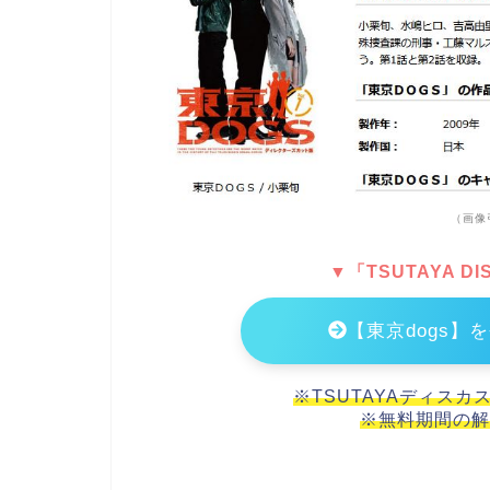
（画像
▼「TSUTAYA 
【東京dogs
※TSUTAYAディスカ
※無料期間の解