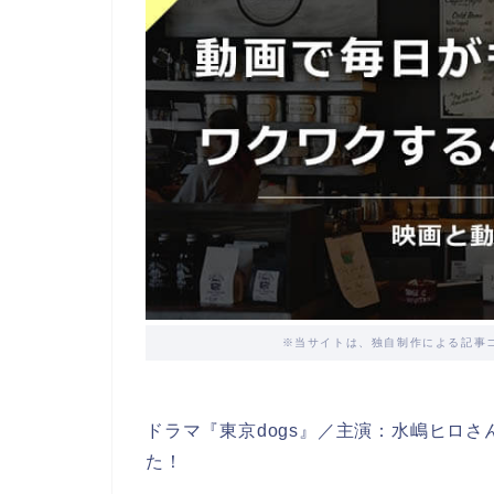
※当サイトは、独自制作による記事
ドラマ『東京dogs』／主演：水嶋ヒロ
た！