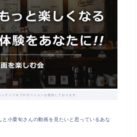
コンテンツ＆プロモーションを提供しております。
さんと小栗旬さんの動画を見たいと思っているあな