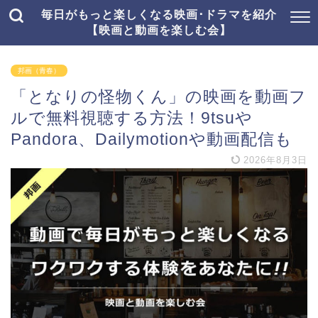
毎日がもっと楽しくなる映画･ドラマを紹介
【映画と動画を楽しむ会】
邦画（青春）
「となりの怪物くん」の映画を動画フ
ルで無料視聴する方法！9tsuや
Pandora、Dailymotionや動画配信も
2026年8月3日