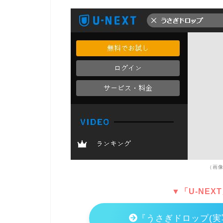
（画像
▼「U-NEX
『うさぎドロップ(実