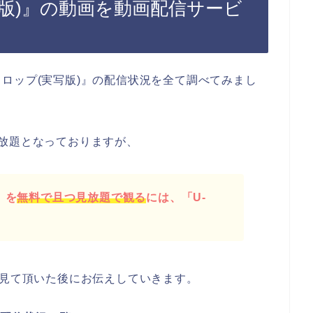
写版)』の動画を動画配信サービ
ロップ(実写版)』の配信状況を全て調べてみまし
放題となっておりますが、
』を
無料で且つ見放題で観る
には、「U-
を見て頂いた後にお伝えしていきます。