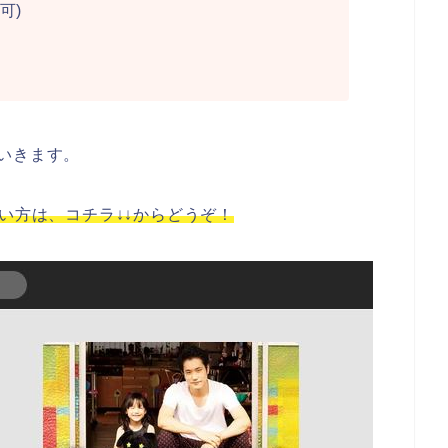
可)
いきます。
い方は、コチラ↓↓からどうぞ！