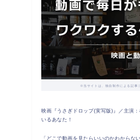
※当サイトは、独自制作による記事
映画『うさぎドロップ(実写版)』／主演
いるあなた！
「どこで動画を見たらいいのかわからな