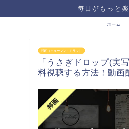
毎日がもっと楽
ホーム
邦画（ヒューマン・ドラマ）
「うさぎドロップ(実
料視聴する方法！動画