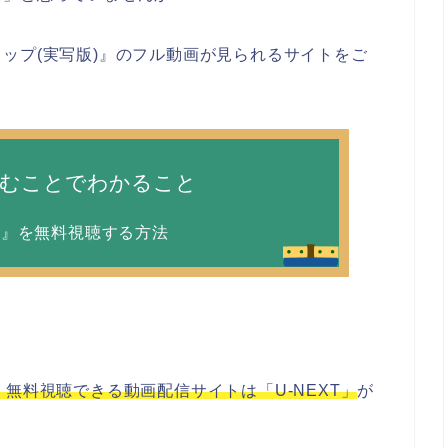
ップ(実写版)』のフル動画が見られるサイトをご
読むことでわかること
)』を無料視聴する方法
無料視聴できる動画配信サイトは「U-NEXT」
が