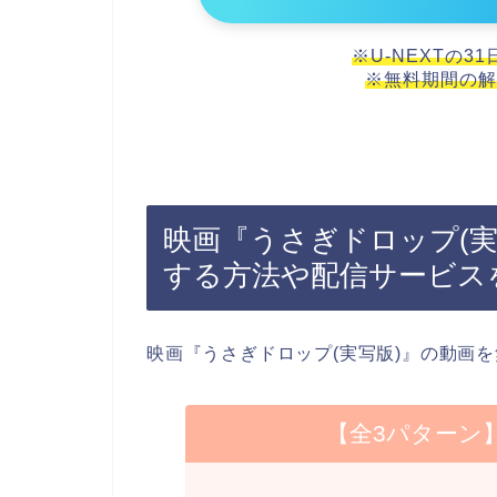
※U-NEXTの3
※無料期間の解
映画『うさぎドロップ(
する方法や配信サービス
映画『うさぎドロップ(実写版)』の動画
【全3パターン