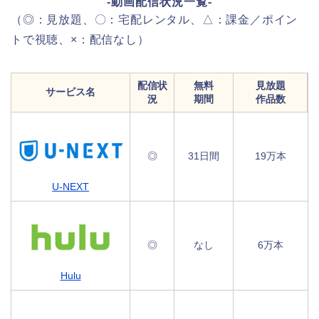
-動画配信状況一覧-
（◎：見放題、〇：宅配レンタル、△：課金／ポイン
トで視聴、×：配信なし）
配信状
無料
見放題
サービス名
況
期間
作品数
◎
31日間
19万本
U-NEXT
◎
なし
6万本
Hulu