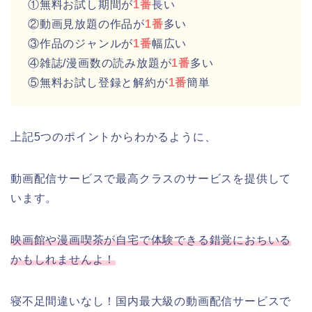
①無料お試し期間が
1番
長い
②動画見放題の作品が
1番
多い
③作品のジャンルが
1番
幅広い
④雑誌/漫画数の読み放題が
1番
多い
⑤無料お試し登録と解約が
1番
簡単
上記5つのポイントからわかるように、
動画配信サービスで最高クラスのサービスを提供して
います。
映画館や漫画喫茶が自宅で体験できる錯覚におちいる
かもしれませんよ！
寝不足間違いなし！国内最大級の動画配信サービスで