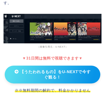
す。
（画像引用元：U-NEXT）
▼31日間は無料で視聴できます▼
【うたわれるもの】をU-NEXTで今す
ぐ観る！
※※無料期間の解約で、料金かかりません