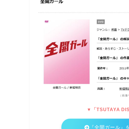
（画像
▼「TSUTAYA 
『全開ガール』