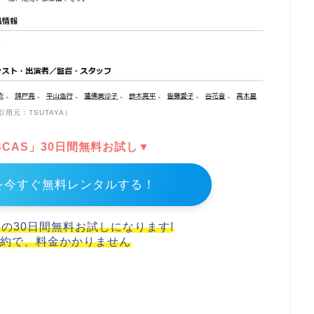
引用元：TSUTAYA）
DISCAS」30日間無料お試し▼
を今すぐ無料レンタルする！
スの30日間無料お試しになります!
約で、料金かかりません