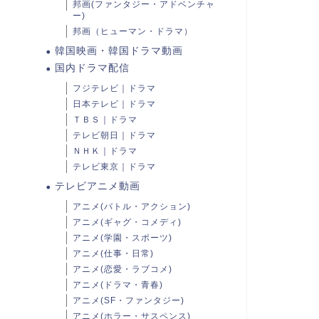
邦画(ファンタジー・アドベンチャ
ー)
邦画（ヒューマン・ドラマ）
韓国映画・韓国ドラマ動画
国内ドラマ配信
フジテレビ｜ドラマ
日本テレビ｜ドラマ
ＴＢＳ｜ドラマ
テレビ朝日｜ドラマ
ＮＨＫ｜ドラマ
テレビ東京｜ドラマ
テレビアニメ動画
アニメ(バトル・アクション)
アニメ(ギャグ・コメディ)
アニメ(学園・スポーツ)
アニメ(仕事・日常)
アニメ(恋愛・ラブコメ)
アニメ(ドラマ・青春)
アニメ(SF・ファンタジー)
アニメ(ホラー・サスペンス)