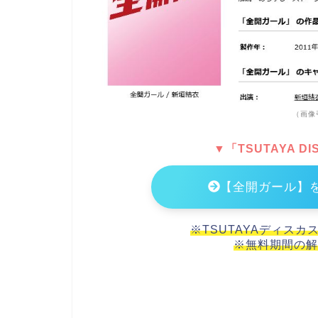
（画像
▼「TSUTAYA 
【全開ガール】
※TSUTAYAディスカ
※無料期間の解