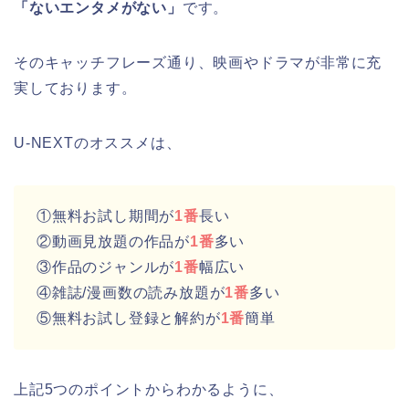
「ないエンタメがない」
です。
そのキャッチフレーズ通り、映画やドラマが非常に充
実しております。
U-NEXTのオススメは、
①無料お試し期間が
1番
長い
②動画見放題の作品が
1番
多い
③作品のジャンルが
1番
幅広い
④雑誌/漫画数の読み放題が
1番
多い
⑤無料お試し登録と解約が
1番
簡単
上記5つのポイントからわかるように、