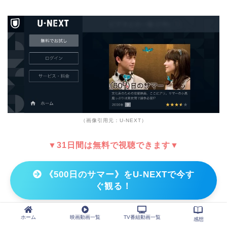
（画像引用元：U-NEXT）
▼31日間は無料で視聴できます▼
《500日のサマー》をU-NEXTで今す
ぐ観る！
※※無料期間の解約で、料金かかりません
ホーム
映画動画一覧
TV番組動画一覧
感想