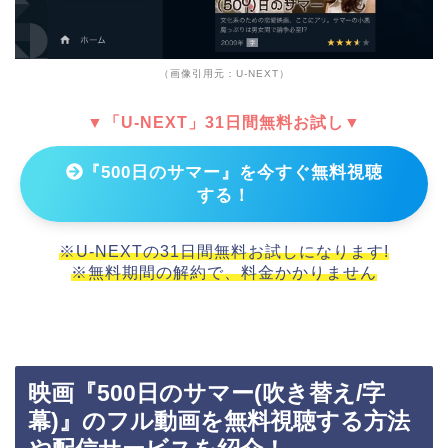
（画像引用元：U-NEXT）
▼「U-NEXT」31日間無料お試し▼
『500日のサマー』を今すぐ無料視聴
する！
※U-NEXTの31日間無料お試しになります!
※無料期間の解約で、料金かかりません
映画『500日のサマー(吹き替え/字
幕)』のフル動画を無料視聴する方法