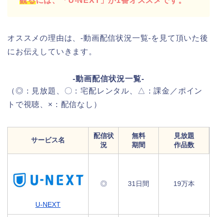
観る
には、「U-NEXT」が1番オススメです。
オススメの理由は、-動画配信状況一覧-を見て頂いた後
にお伝えしていきます。
-動画配信状況一覧-
（◎：見放題、〇：宅配レンタル、△：課金／ポイン
トで視聴、×：配信なし）
配信状
無料
見放題
サービス名
況
期間
作品数
◎
31日間
19万本
U-NEXT