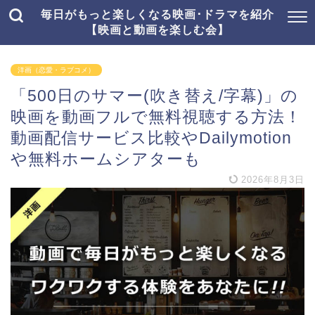
毎日がもっと楽しくなる映画･ドラマを紹介
【映画と動画を楽しむ会】
洋画（恋愛・ラブコメ）
「500日のサマー(吹き替え/字幕)」の
映画を動画フルで無料視聴する方法！
動画配信サービス比較やDailymotion
や無料ホームシアターも
2026年8月3日