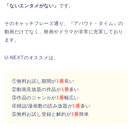
「ないエンタメがない」
です。
そのキャッチフレーズ通り、『アバウト・タイム』の
動画だけでなく、映画やドラマが非常に充実しており
ます。
U-NEXTのオススメは、
①無料お試し期間が
1番
長い
②動画見放題の作品が
1番
多い
③作品のジャンルが
1番
幅広い
④雑誌/漫画数の読み放題が
1番
多い
⑤無料お試し登録と解約が
1番
簡単