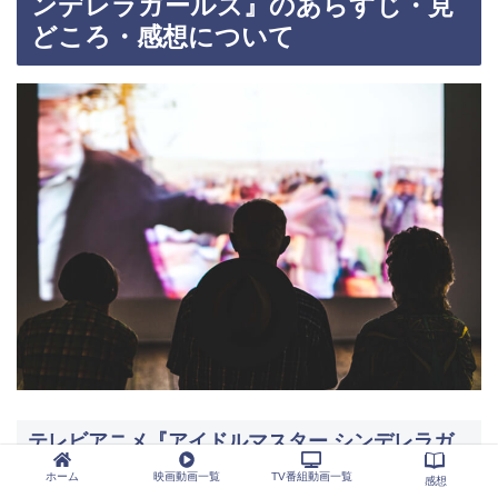
ンデレラガールズ』のあらすじ・見
どころ・感想について
テレビアニメ『アイドルマスター シンデレラガ
ールズ』の見どころ・感想
ホーム
映画動画一覧
TV番組動画一覧
感想