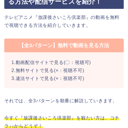
る方法や配信サービスを紹介！
テレビアニメ『放課後さいころ倶楽部』の動画を無料
で視聴できる方法を紹介していきます。
【全3パターン】無料で動画を見る方法
1.動画配信サイトで見る(〇：視聴可)
2.無料サイトで見る(×：視聴不可)
3.違法サイトで見る(×：視聴不可)
それでは、全3パターンを順番に解説していきます。
今すぐ『放課後さいころ倶楽部』を観たい方は、コチ
ラ↓↓からどうぞ！