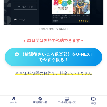
（画像引用元：U-NEXT）
▼31日間は無料で視聴できます▼
《放課後さいころ倶楽部》をU-NEXT
で今すぐ観る！
※※無料期間の解約で、料金かかりません
TSUTAYAディスカスでテレビアニメ『放課後さ
ホーム
映画動画一覧
TV番組動画一覧
感想
いころ倶楽部』をBD/DVDレンタルしよう！