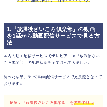
※無料期間の解約で、料金かかりません
1.『放課後さいころ倶楽部』の動画
を1話から動画配信サービスで見る方
法
国内の動画配信サービスでテレビアニメ『放課後さい
ころ倶楽部』の配信状況を全て調べてみました。
調べた結果、5つの動画配信サービスで見放題となって
おりますが、
結論：『放課後さいころ倶楽部』を
無料で且つ