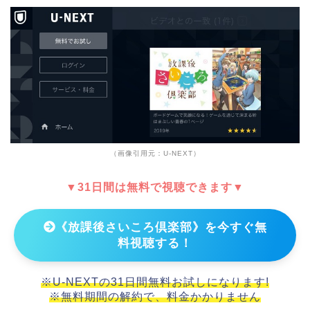
（画像引用元：U-NEXT）
▼31日間は無料で視聴できます▼
《放課後さいころ倶楽部》を今すぐ無
料視聴する！
※U-NEXTの31日間無料お試しになります!
※無料期間の解約で、料金かかりません