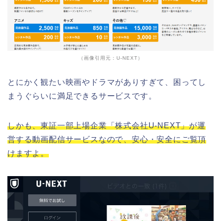
（画像引用元：U-NEXT）
とにかく観たい映画やドラマがありすぎて、困ってし
まうぐらいに満足できるサービスです。
しかも、東証一部上場企業「株式会社U-NEXT」が運
営する動画配信サービスなので、安心・安全にご覧頂
けますよ。