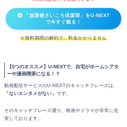
「放課後さいころ倶楽部」をU-NEXT
で今すぐ観る！
※無料期間の解約で、料金かかりません
【5つのオススメ】U-NEXTで、自宅がホームシアタ
ーや漫画喫茶になる！？
動画配信サービスのU-NEXTのキャッチフレーズは、
「ないエンタメがない」
です。
そのキャッチフレーズ通り、映画やドラマが非常に充
実しております。