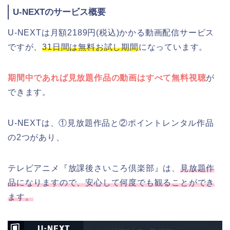
U-NEXTのサービス概要
U-NEXTは月額2189円(税込)かかる動画配信サービス
ですが、
31日間は無料お試し期間
になっています。
期間中であれば見放題作品の動画はすべて無料視聴
が
できます。
U-NEXTは、①見放題作品と②ポイントレンタル作品
の2つがあり、
テレビアニメ『放課後さいころ倶楽部』は、
見放題作
品になりますので、安心して何度でも観ることができ
ます。