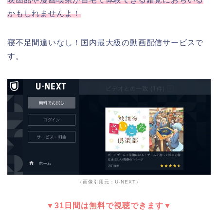
かもしれませんよ！
寝不足間違いなし！国内最大級の動画配信サービスで
す。
（画像引用元：U-NEXT）
▼31日間は無料で視聴できます▼