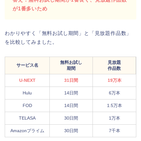
が1番多いため
わかりやすく「無料お試し期間」と「見放題作品数」
を比較してみました。
無料お試し
見放題
サービス名
期間
作品数
U-NEXT
31日間
19万本
Hulu
14日間
6万本
FOD
14日間
1.5万本
TELASA
30日間
1万本
Amazonプライム
30日間
7千本