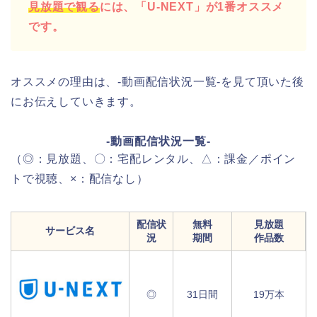
見放題で観る
には、「U-NEXT」が1番オススメ
です。
オススメの理由は、-動画配信状況一覧-を見て頂いた後
にお伝えしていきます。
-動画配信状況一覧-
（◎：見放題、〇：宅配レンタル、△：課金／ポイン
トで視聴、×：配信なし）
配信状
無料
見放題
サービス名
況
期間
作品数
◎
31日間
19万本