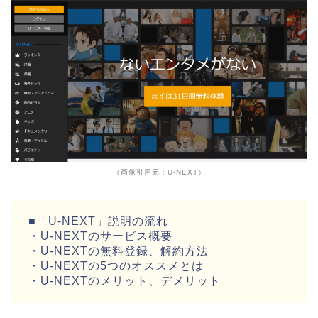
（画像引用元：U-NEXT）
■「U-NEXT」説明の流れ
・U-NEXTのサービス概要
・U-NEXTの無料登録、解約方法
・U-NEXTの5つのオススメとは
・U-NEXTのメリット、デメリット