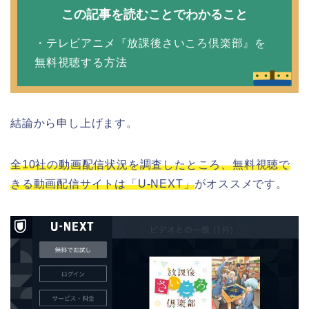
この記事を読むことでわかること
・テレビアニメ『放課後さいころ倶楽部』を
無料視聴する方法
結論から申し上げます。
全10社の動画配信状況を調査したところ、無料視聴で
きる動画配信サイトは「U-NEXT」
がオススメです。