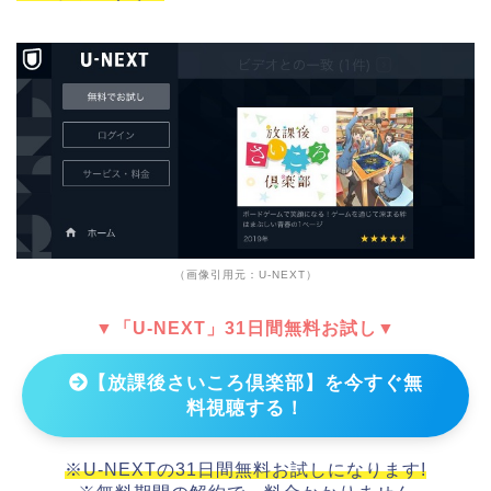
（画像引用元：U-NEXT）
▼「U-NEXT」31日間無料お試し▼
【放課後さいころ倶楽部】を今すぐ無
料視聴する！
※U-NEXTの31日間無料お試しになります!