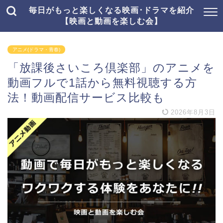
毎日がもっと楽しくなる映画･ドラマを紹介
【映画と動画を楽しむ会】
アニメ(ドラマ・青春)
「放課後さいころ倶楽部」のアニメを
動画フルで1話から無料視聴する方
法！動画配信サービス比較も
2026年8月3日