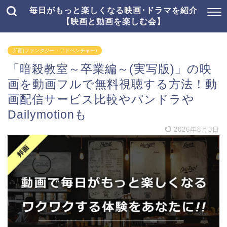
毎日がもっと楽しくなる映画･ドラマを紹介
【映画と動画を楽しむ会】
邦画(ファンタジー・アドベンチャー)
「暗殺教室～卒業編～(実写版)」の映
画を動画フルで無料視聴する方法！動
画配信サービス比較やパンドラや
Dailymotionも
2026年8月3日