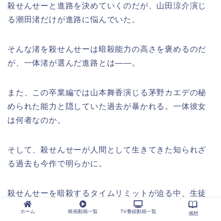
殺せんせーと進路を決めていくのだが、山田涼介演じ
る潮田渚だけが進路に悩んでいた。
そんな渚を殺せんせーは暗殺能力の高さを褒めるのだ
が、一体渚が選んだ進路とは――。
また、この卒業編では山本舞香演じる茅野カエデの秘
められた能力と隠していた過去が暴かれる。一体彼女
は何者なのか。
そして、殺せんせーが人間として生きてきた知られざ
る過去も今作で明らかに。
殺せんせーを暗殺するタイムリミットが迫る中、生徒
たちは一人一人の特性を生かしながら殺せんせーを救
ホーム
映画動画一覧
TV番組動画一覧
感想
う薬の研究と暗殺任務を同時進行で進めていく。1作目