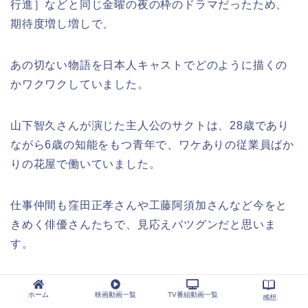
行進］などと同じ金曜の夜の枠のドラマだったため、
期待度増し増しで、
あの切ない物語を日本人キャストでどのように描くの
かワクワクしていました。
山下智久さんが演じた主人公のサクトは、28歳であり
ながら6歳の知能をもつ青年で、ワケありの従業員ばか
りの花屋で働いていました。
仕事仲間も窪田正孝さんや工藤阿須加さんなど今をと
きめく俳優さんたちで、見応えバツグンだと思いま
す。
お母さんに優しくしてもらいたいがために［おりこう
ホーム
映画動画一覧
TV番組動画一覧
感想
さん ］になりたかったサクトは、